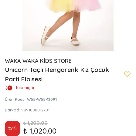
WAKA WAKA KİDS STORE
Unicorn Taçlı Rengarenk Kız Çocuk
Parti Elbisesi
Tükeniyor
Ürün Kodu
:
W55-W55-12091
Barkod
:
9891000012701
₺ 1,200.00
%
15
₺ 1,020.00