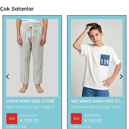
Çok Satanlar
WAKA WAKA KİDS STORE
WW WAKA WAKA KİDS STORE
%100 Pamuk Çizgili Yazlık Pantolon
119 Baskılı Denim Cepli Oversize Erkek Çocuk Tişört
₺ 1,250.00
₺ 800.00
%
10
%
10
₺ 1,125.00
₺ 720.00
2 Renk 4 Yaş
3 Renk 4 Yaş