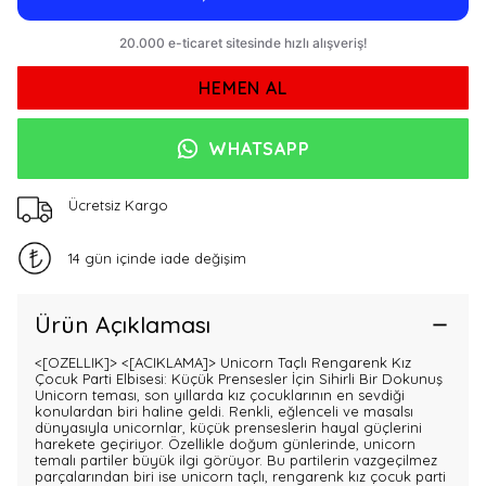
HEMEN AL
WHATSAPP
Ücretsiz Kargo
14 gün içinde iade değişim
Ürün Açıklaması
<[OZELLIK]>
<[ACIKLAMA]> Unicorn Taçlı Rengarenk Kız
Çocuk Parti Elbisesi: Küçük Prensesler İçin Sihirli Bir Dokunuş
Unicorn teması, son yıllarda kız çocuklarının en sevdiği
konulardan biri haline geldi. Renkli, eğlenceli ve masalsı
dünyasıyla unicornlar, küçük prenseslerin hayal güçlerini
harekete geçiriyor. Özellikle doğum günlerinde, unicorn
temalı partiler büyük ilgi görüyor. Bu partilerin vazgeçilmez
parçalarından biri ise unicorn taçlı, rengarenk kız çocuk parti