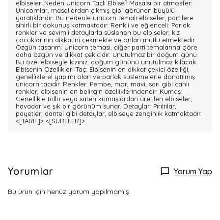
elbiseleri.Neden Unicorn Taçlı Elbise? Masalsı bir atmosfer:
Unicornlar, masallardan çıkmış gibi görünen büyülü
yaratıklardır. Bu nedenle unicorn temalı elbiseler, partilere
sihirli bir dokunuş katmaktadır. Renkli ve eğlenceli: Parlak
renkler ve sevimli detaylarla süslenen bu elbiseler, kız
çocuklarının dikkatini çekmekte ve onları mutlu etmektedir.
Özgün tasarım: Unicorn teması, diğer parti temalarına göre
daha özgün ve dikkat çekicidir. Unutulmaz bir doğum günü:
Bu özel elbiseyle kızınız, doğum gününü unutulmaz kılacak.
Elbisenin Özellikleri Taç: Elbisenin en dikkat çekici özelliği,
genellikle el yapımı olan ve parlak süslemelerle donatılmış
unicorn tacıdır. Renkler: Pembe, mor, mavi, sarı gibi canlı
renkler, elbisenin en belirgin özelliklerindendir. Kumaş:
Genellikle tüllü veya saten kumaşlardan üretilen elbiseler,
havadar ve şık bir görünüm sunar. Detaylar: Pırıltılar,
payetler, dantel gibi detaylar, elbiseye zenginlik katmaktadır.
<[TARIF]>
<[SURELER]>
Yorumlar
Yorum Yap
Bu ürün için henüz yorum yapılmamış.