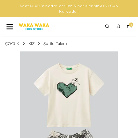
Saat 14:00 'e Kadar Verilen Siparişleriniz AYNI GÜN
Kargoda !
0
ÇOCUK
KIZ
Şortlu Takım