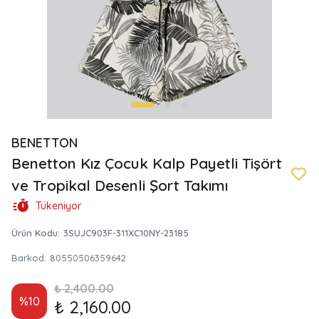
BENETTON
Benetton Kız Çocuk Kalp Payetli Tişört
ve Tropikal Desenli Şort Takımı
Tükeniyor
Ürün Kodu
:
3SUJC903F-311XC10NY-23185
Barkod
:
80550506359642
₺ 2,400.00
%
10
₺ 2,160.00