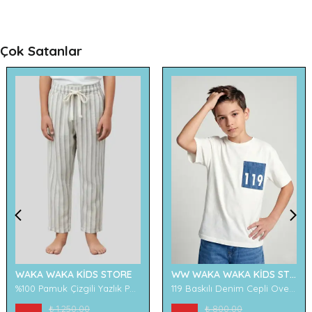
Çok Satanlar
WAKA WAKA KİDS STORE
WW WAKA WAKA KİDS STORE
%100 Pamuk Çizgili Yazlık Pantolon
119 Baskılı Denim Cepli Oversize Erkek Çocuk Tişört
₺ 1,250.00
₺ 800.00