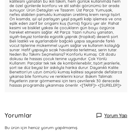
kalitesini yansıtan bu ikili takım, hem günlük kullanımda hem
de özel günlerde konforu ve stil sahibi görünümü bir arada
sunuyor. Ürün Detayları ve Tasarım: Üst Parça: Yumuşak,
nefes alabilen pamuklu kumaştan üretilmiş krem rengi tişört.
Ön kısımda, ışıl ışıl parlayan yeşil payetli kalp işlemesi ve ona
eşlik eden zarif bir origami kuş (turna) figürü yer alır. Rahat
kesimi ve bisiklet yakası ile çocukların gün boyu özgürce
hareket etmesini sağlar. Alt Parça: Yazın ruhunu yansıtan,
siyah-beyaz tonlarda egzotik yaprak (tropikal) desenli şort.
Beli lastikli ve ayarlanabilir bağcıklı yapısı sayesinde farklı
vücut tiplerine mükemmel uyum sağlar ve kullanım kolaylığı
sunar. Hafif yapısıyla sıcak havalarda terletmez, serin tutar.
Neden Bu Takımı Seçmelisiniz? Konforlu Kumaş: Cilt dostu
dokusu ile hassas çocuk tenine uygundur. Çok Yönlü
Kullanım: Parçalar tek tek de kombinlenebilir; tişört jeanlerle,
şort ise düz beyaz bir askılıyla harika durur. Dayanıklı Kalite:
Benetton'un uzun ömürlü kumaş kalitesi sayesinde defalarca
yıkansa bile formunu ve renklerini korur. Bakım Talimatı:
Payetlerin zarar görmemesi için ters çevrilerek 30 derecede
hassas programda yıkanması önerilir.
<[TARIF]>
<[SURELER]>
Yorumlar
Yorum Yap
Bu ürün için henüz yorum yapılmamış.