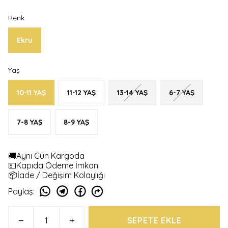
Renk
Ekru
Yaş
10-11 YAŞ
11-12 YAŞ
13-14 YAŞ
6-7 YAŞ
7-8 YAŞ
8-9 YAŞ
🚚Aynı Gün Kargoda
💵Kapıda Ödeme İmkanı
📦İade / Değişim Kolaylığı
Paylaş
:
SEPETE EKLE