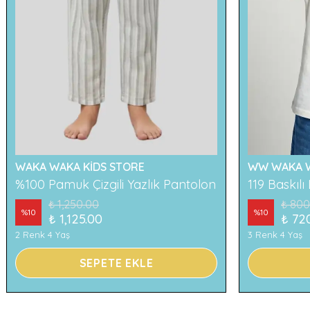
WAKA WAKA KİDS STORE
WW WAKA W
%100 Pamuk Çizgili Yazlık Pantolon
₺ 1,250.00
₺ 800
%
10
%
10
₺ 1,125.00
₺ 72
2 Renk 4 Yaş
3 Renk 4 Yaş
SEPETE EKLE