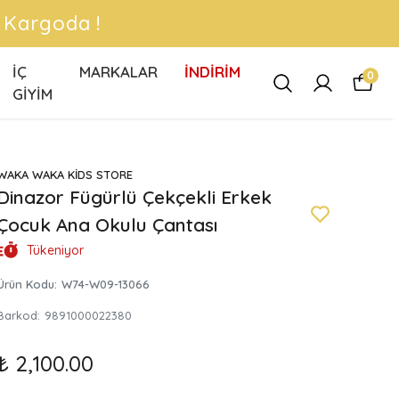
 !
İÇ
MARKALAR
İNDİRİM
0
GİYİM
WAKA WAKA KİDS STORE
Dinazor Fügürlü Çekçekli Erkek
Çocuk Ana Okulu Çantası
Tükeniyor
Ürün Kodu
:
W74-W09-13066
Barkod
:
9891000022380
₺ 2,100.00