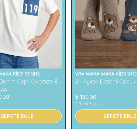
AKA KİDS STORE
WW WAKA WAKA KİDS STO
119 Baskılı Denim Cepli Oversize Erkek Çocuk Tişört
.00
0.00
₺ 180.00
2 Renk 3 Yaş
SEPETE EKLE
SEPETE EKLE