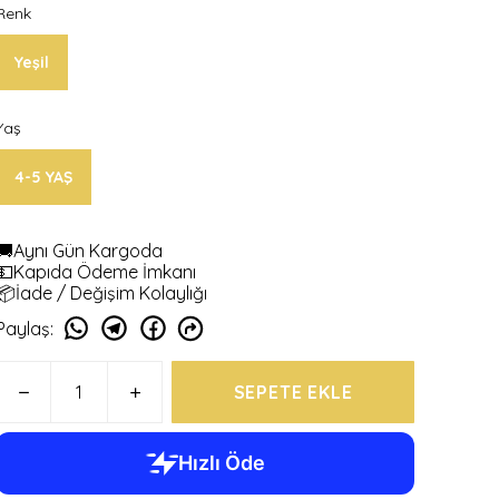
Renk
Yeşil
Yaş
4-5 YAŞ
🚚Aynı Gün Kargoda
💵Kapıda Ödeme İmkanı
📦İade / Değişim Kolaylığı
Paylaş
:
SEPETE EKLE