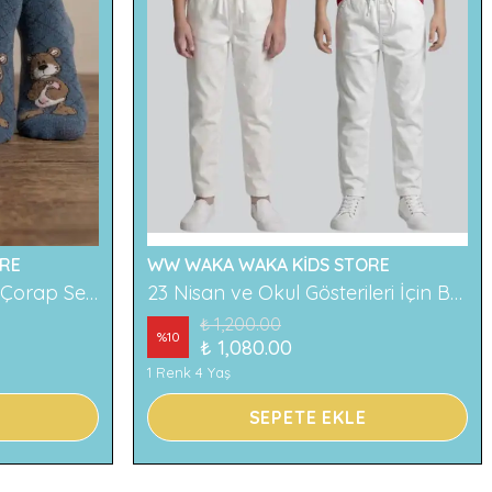
RE
WW WAKA WAKA KİDS STORE
2'li Ayıcık Desenli Çocuk Çorap Seti Renkli ve Eğlenceli Desenler Rahat ve Yumuşak Kumaş
23 Nisan ve Okul Gösterileri İçin Beyaz Çocuk Pantolonu
₺ 1,200.00
%
10
₺ 1,080.00
1 Renk 4 Yaş
SEPETE EKLE