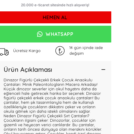
HEMEN AL
WHATSAPP
14 gün içinde iade
Ücretsiz Kargo
değişim
Ürün Açıklaması
Dinazor Figürlü Çekçekli Erkek Çocuk Anaokulu
Çantaları: Minik Paleontologların Macera Arkadaşı!
Küçük dinozor severler için okul hayatını daha da
eğlenceli hale getirecek harika bir seçenek: Dinazor
figürlü çekçekli erkek çocuk anaokulu çantaları! Bu
çantalar, hem şık tasarımlarıyla hem de kullanışlı
özellikleriyle çocukların dikkatini çeker ve onların
okula gitmek için daha istekli olmalarını sağlar.
Neden Dinazor Figürlü Çekçekli Sırt Çantaları?
Çocukların ilgisini çeker: Dinozorlar, çocuklar için
gizemli ve heyecan verici canlılardır. Bu çantalar,
onların tarih öncesi dünyaya olan merakını körükler.
Okul heyecanını artırır: Çocuklar, kendi özel dinozor