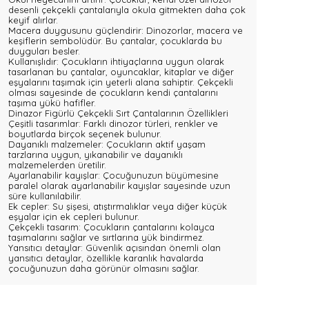
desenli çekçekli çantalarıyla okula gitmekten daha çok
keyif alırlar.
Macera duygusunu güçlendirir: Dinozorlar, macera ve
keşiflerin sembolüdür. Bu çantalar, çocuklarda bu
duyguları besler.
Kullanışlıdır: Çocukların ihtiyaçlarına uygun olarak
tasarlanan bu çantalar, oyuncaklar, kitaplar ve diğer
eşyalarını taşımak için yeterli alana sahiptir. Çekçekli
olması sayesinde de çocukların kendi çantalarını
taşıma yükü hafifler.
Dinazor Figürlü Çekçekli Sırt Çantalarının Özellikleri
Çeşitli tasarımlar: Farklı dinozor türleri, renkler ve
boyutlarda birçok seçenek bulunur.
Dayanıklı malzemeler: Çocukların aktif yaşam
tarzlarına uygun, yıkanabilir ve dayanıklı
malzemelerden üretilir.
Ayarlanabilir kayışlar: Çocuğunuzun büyümesine
paralel olarak ayarlanabilir kayışlar sayesinde uzun
süre kullanılabilir.
Ek cepler: Su şişesi, atıştırmalıklar veya diğer küçük
eşyalar için ek cepleri bulunur.
Çekçekli tasarım: Çocukların çantalarını kolayca
taşımalarını sağlar ve sırtlarına yük bindirmez.
Yansıtıcı detaylar: Güvenlik açısından önemli olan
yansıtıcı detaylar, özellikle karanlık havalarda
çocuğunuzun daha görünür olmasını sağlar.