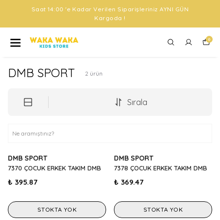
Saat 14:00 'e Kadar Verilen Siparişleriniz AYNI GÜN
Kargoda !
0
DMB SPORT
2
ürün
Sırala
DMB SPORT
DMB SPORT
7370 ÇOCUK ERKEK TAKIM DMB
7378 ÇOCUK ERKEK TAKIM DMB
₺ 395.87
₺ 369.47
STOKTA YOK
STOKTA YOK