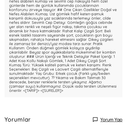
nefes alabilen kumaşı ve sevimli cep nakışıyla hem özel
günlerde hem de günlük kullanımda çocuklarınızın
konforunu zirveye taşıyor. ## Öne Çıkan Özellikler Doğal ve
Nefes Alabilen Kumaş: Üst gömlek hafif keten-pamuk
karışımlı dokusuyla yaz sıcaklarında terlemeyi önler, cilde
nefes aldırır. Sevimli Cep Detayı: Gömleğin göğüs cebinde
yer alan renkli ve neşeli figür nakışı, takıma çocuksu ve
dinamik bir hava katmaktadır. Rahat Kalıp Çizgili Şort: Beli
esnek lastikli tasarımı sayesinde şort, çocukların gün boyu
sıkışmadan, rahatça hareket etmesini sağlar. Dikey çizgileri
ile zamansız bir denizci/yaz modası tarzı sunar. Pratik
Kullanım: Önden düğmeli gömlek kolayca giydirilip
çıkarılabilir. Beyaz spor ayakkabılarla mükemmel bir kombin
oluşturur. ### Ürün İçeriği ve Teknik Detaylar Paket İçeriği: 1
Adet Kısa Kollu Nakışlı Gömlek, 1 Adet Dikey Çizgili Şort.
Kumaş Türü: Yüksek kaliteli pamuk ve keten karışımı. Renk
Seçenekleri: Bej Çizgili ve Lacivert Çizgili alternatifleriyle
sunulmaktadır. Yaş Grubu: Erkek çocuk (Farklı yaş/beden
seçenekleri mevcuttur). ?? Yıkama ve Bakım Talimatı 30
derecede, benzer renklerle tersten yıkayınız. Ağartıcı
(çamaşır suyu) kullanmayınız. Düşük ısıda tersten ütülenmesi
önerilir.
<[TARIF]>
<[SURELER]>
Yorumlar
Yorum Yap