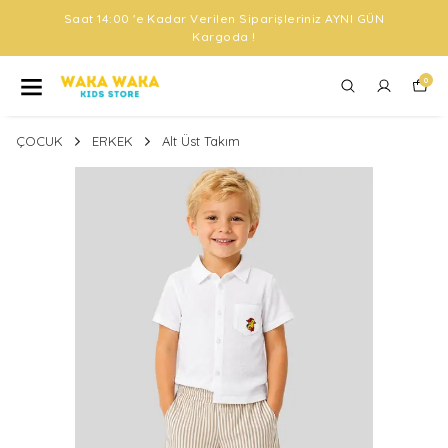
Saat 14:00 'e Kadar Verilen Siparişleriniz AYNI GÜN
Kargoda !
0
ÇOCUK
ERKEK
Alt Üst Takım