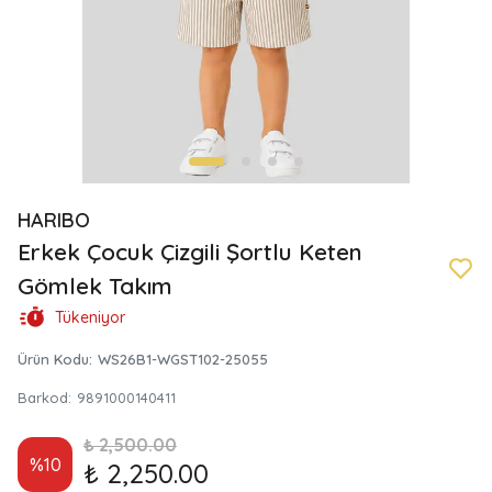
HARIBO
Erkek Çocuk Çizgili Şortlu Keten
Gömlek Takım
Tükeniyor
Ürün Kodu
:
WS26B1-WGST102-25055
Barkod
:
9891000140411
₺ 2,500.00
%
10
₺ 2,250.00