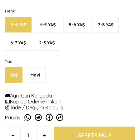
Renk
3-4 YAŞ
4-5 YAŞ
5-6 YAŞ
7-8 YAŞ
6-7 YAŞ
2-3 YAŞ
Yaş
Bej
Mavi
🚚Aynı Gün Kargoda
💵Kapıda Ödeme İmkanı
📦İade / Değişim Kolaylığı
Paylaş
:
SEPETE EKLE