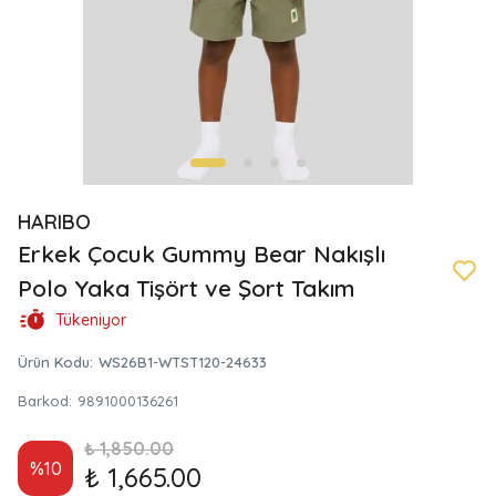
HARIBO
Erkek Çocuk Gummy Bear Nakışlı
Polo Yaka Tişört ve Şort Takım
Tükeniyor
Ürün Kodu
:
WS26B1-WTST120-24633
Barkod
:
9891000136261
₺ 1,850.00
%
10
₺ 1,665.00