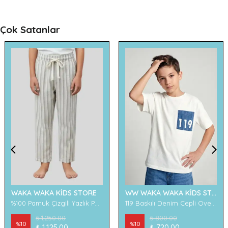
Çok Satanlar
WAKA WAKA KİDS STORE
WW WAKA WAKA KİDS STORE
%100 Pamuk Çizgili Yazlık Pantolon
119 Baskılı Denim Cepli Oversize Erkek Çocuk Tişört
₺ 1,250.00
₺ 800.00
%
10
%
10
₺ 1,125.00
₺ 720.00