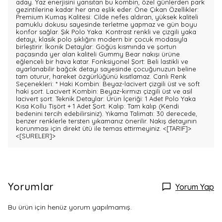
aday. Yaz enerjisini yansıtan bu kombin, özel günlerden park
gezintilerine kadar her ana eşlik eder. Öne Çıkan Özellikler:
Premium Kumaş Kalitesi: Cilde nefes aldıran, yüksek kaliteli
pamuklu dokusu sayesinde terletme yapmaz ve gün boyu
konfor sağlar. Şık Polo Yaka: Kontrast renkli ve çizgili yaka
detayı, klasik polo şıklığını modern bir çocuk modasıyla
birleştirir. İkonik Detaylar: Göğüs kısmında ve şortun
paçasında yer alan kaliteli Gummy Bear nakışı ürüne
eğlenceli bir hava katar. Fonksiyonel Şort: Beli lastikli ve
ayarlanabilir bağcık detayı sayesinde çocuğunuzun beline
tam oturur, hareket özgürlüğünü kısıtlamaz. Canlı Renk
Seçenekleri: * Haki Kombin: Beyaz-lacivert çizgili üst ve soft
haki şort. Lacivert Kombin: Beyaz-kırmızı çizgili üst ve asil
lacivert şort. Teknik Detaylar: Ürün İçeriği: 1 Adet Polo Yaka
Kısa Kollu Tişört + 1 Adet Şort. Kalıp: Tam kalıp (Kendi
bedenini tercih edebilirsiniz). Yıkama Talimatı: 30 derecede,
benzer renklerle tersten yıkamanız önerilir. Nakış detayının
korunması için direkt ütü ile temas ettirmeyiniz.
<[TARIF]>
<[SURELER]>
Yorumlar
Yorum Yap
Bu ürün için henüz yorum yapılmamış.