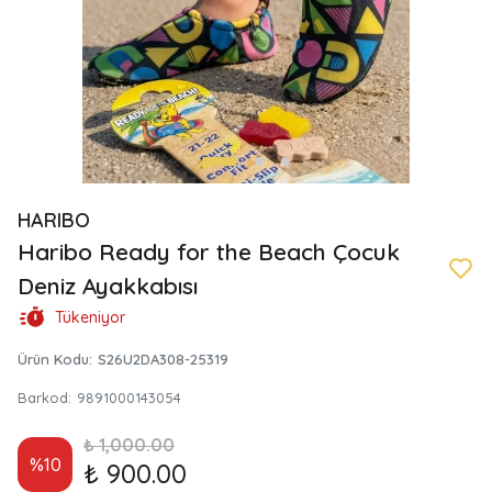
HARIBO
Haribo Ready for the Beach Çocuk
Deniz Ayakkabısı
Tükeniyor
Ürün Kodu
:
S26U2DA308-25319
Barkod
:
9891000143054
₺ 1,000.00
%
10
₺ 900.00