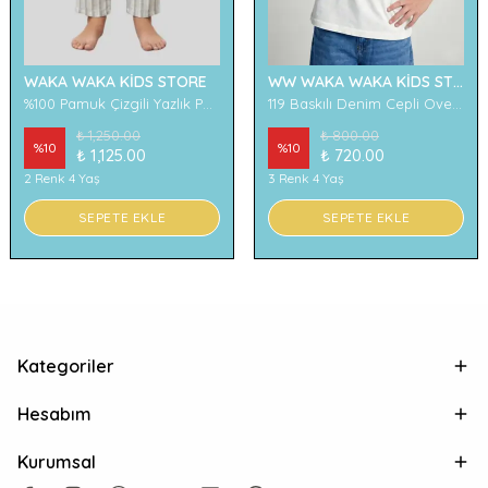
WAKA WAKA KİDS STORE
WW WAKA WAKA KİDS STORE
%100 Pamuk Çizgili Yazlık Pantolon
119 Baskılı Denim Cepli Oversize Erkek Çocuk Tişört
₺ 1,250.00
₺ 800.00
%
10
%
10
₺ 1,125.00
₺ 720.00
2 Renk 4 Yaş
3 Renk 4 Yaş
SEPETE EKLE
SEPETE EKLE
Kategoriler
Hesabım
Kurumsal