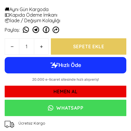
🚚Aynı Gün Kargoda
💵Kapıda Ödeme İmkanı
📦İade / Değişim Kolaylığı
Paylaş
:
SEPETE EKLE
HEMEN AL
WHATSAPP
Ücretsiz Kargo