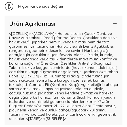
14 gün içinde iade değişim
Ürün Açıklaması
<[OZELLIK]>
<[ACIKLAMA]> Haribo Lisanslı Çocuk Deniz ve
Havuz Ayakkabısı - Ready for the Beach! Çocukların deniz ve
havuz keyfi yaparken hem güvende olması hem de tarz
görünmesi için tasarlanan Haribo Lisanslı Deniz Ayakkabısı,
rengarenk geometrik desenleri ve sevimli Haribo ayıcığı
detaylarıyla çocukların yeni favorisi olacak! Plajda, kumda,
havuz kenarında veya taşlık denizlerde maksimum konfor ve
koruma sağlar. ?? Öne Çıkan Özellikler: Anti-Slip (Kaymaz)
Taban: Islak ve kaygan zeminlerde (havuz kenarı, ıslak taşlar)
çocukların kayıp düşmesini engellemeye yardımcı özel taban
yapısı. Quick Dry (Hızlı Kuruma): Islaklığı içinde tutmayan,
sudan çıktıktan sonra hızla kuruyan özel esnek kumaş
teknolojisi. Comfort Fit (Konforlu Kalıp): Ayak bileğini rahatça
saran esnek lastikli yapısı sayesinde kolayca giydirilir,
çocuğunuzun ayağından kendi kendine çıkmaz ve hareket
özgürlüğünü kısıtlamaz. Tam Koruma: Sıcak kumdan, keskin
taşlardan ve denizdeki yabancı cisimlerden korur. ?? Ürün
Bilgileri: Beden/Numara: 21 - 22 Kullanım Alanı: Deniz, havuz,
plaj, nehir kenarı ve günlük bahçe/aquapark kullanımı.
Tasarım: Haribo özel koleksiyonu, canlı çok renkli geometrik
desenler.
<[TARIF]>
<[SURELER]>