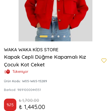
WAKA WAKA KİDS STORE
Kapak Cepli Düğme Kapamalı Kız
Çocuk Kot Ceket
Tükeniyor
Ürün Kodu
:
W05-W65-15289
Barkod
:
9891000044351
₺ 1,700.00
%
15
₺ 1,445.00