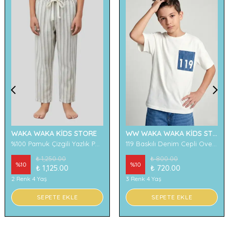
WAKA WAKA KİDS STORE
WW WAKA WAKA KİDS STORE
%100 Pamuk Çizgili Yazlık Pantolon
119 Baskılı Denim Cepli Oversize Erkek Çocuk Tişört
₺ 1,250.00
₺ 800.00
%
10
%
10
₺ 1,125.00
₺ 720.00
2 Renk 4 Yaş
3 Renk 4 Yaş
SEPETE EKLE
SEPETE EKLE