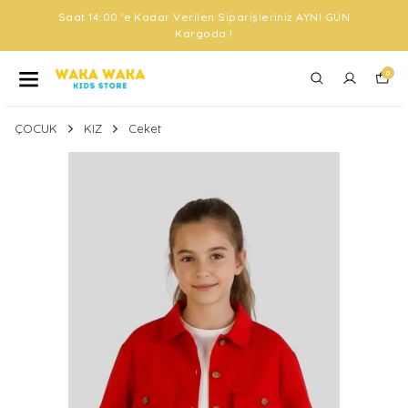
Saat 14:00 'e Kadar Verilen Siparişleriniz AYNI GÜN
Kargoda !
0
ÇOCUK
KIZ
Ceket