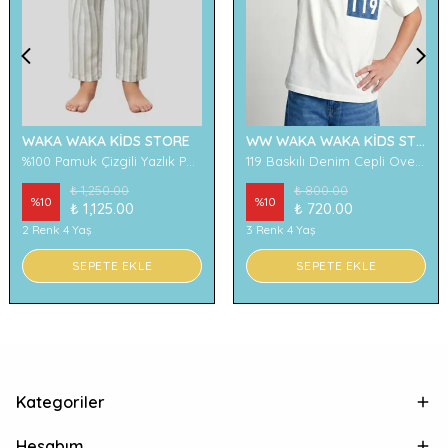
WAKA WAKA KİDS STORE
WW WAKA WAKA KİDS STORE
%100 Pamuk Çizgili Yazlık Pantolon
119 Baskılı Denim Cepli Oversize Erkek Çocuk Tişört
₺ 1,250.00
₺ 800.00
%
10
%
10
₺ 1,125.00
₺ 720.00
2 Renk 4 Yaş
3 Renk 4 Yaş
SEPETE EKLE
SEPETE EKLE
Kategoriler
Hesabım