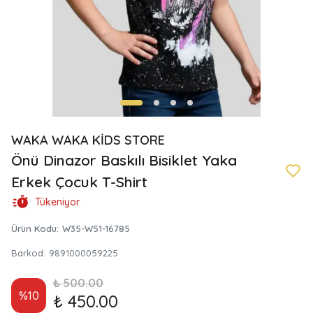
WAKA WAKA KİDS STORE
Önü Dinazor Baskılı Bisiklet Yaka
Erkek Çocuk T-Shirt
Tükeniyor
Ürün Kodu
:
W35-W51-16785
Barkod
:
9891000059225
₺ 500.00
%
10
₺ 450.00