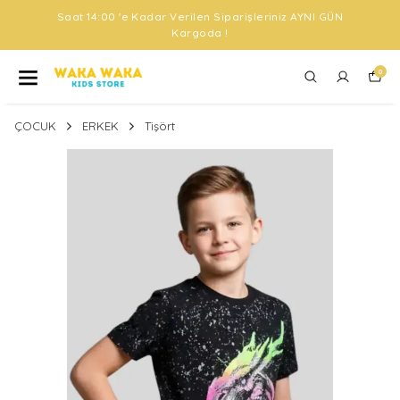
Saat 14:00 'e Kadar Verilen Siparişleriniz AYNI GÜN
Kargoda !
0
ÇOCUK
ERKEK
Tişört