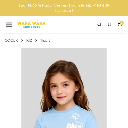
Saat 14:00 'e Kadar Verilen Siparişleriniz AYNI GÜN
Kargoda !
0
ÇOCUK
KIZ
Tişört