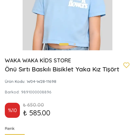
WAKA WAKA KİDS STORE
Önü Sırtı Baskılı Bisiklet Yaka Kız Tişört
Ürün Kodu
:
W04-W28-11698
Barkod
:
9891000008896
₺ 650.00
%
10
₺ 585.00
Renk