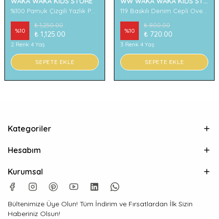
WAKA WAKA KİDS STORE
WW WAKA WAKA KİDS STORE
%100 Pamuk Çizgili Yazlık Pantolon
119 Baskılı Denim Cepli Oversize Erkek Çocuk Tişört
₺ 1,250.00
₺ 800.00
%
10
%
10
₺ 1,125.00
₺ 720.00
2 Renk 4 Yaş
3 Renk 4 Yaş
SEPETE EKLE
SEPETE EKLE
Kategoriler
Hesabım
Kurumsal
Bültenimize Üye Olun! Tüm İndirim ve Fırsatlardan İlk Sizin
Haberiniz Olsun!