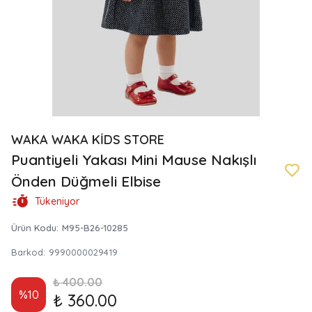
WAKA WAKA KİDS STORE
Puantiyeli Yakası Mini Mause Nakışlı
Önden Düğmeli Elbise
Tükeniyor
Ürün Kodu
:
M95-B26-10285
Barkod
:
9990000029419
₺ 400.00
%
10
₺ 360.00