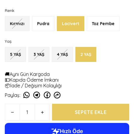
Renk
Kırmızı
Pudra
Lacivert
Toz Pembe
Yaş
5 YAŞ
3 YAŞ
4 YAŞ
2 YAŞ
🚚Aynı Gün Kargoda
💵Kapıda Ödeme İmkanı
📦İade / Değişim Kolaylığı
Paylaş
:
SEPETE EKLE