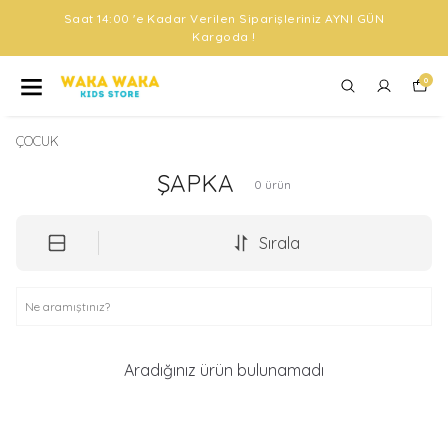
Saat 14:00 'e Kadar Verilen Siparişleriniz AYNI GÜN
Kargoda !
0
ÇOCUK
ŞAPKA
0
ürün
Sırala
Aradığınız ürün bulunamadı