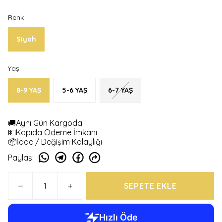
Renk
Siyah
Yaş
8-9 YAŞ
5-6 YAŞ
6-7 YAŞ
🚚Aynı Gün Kargoda
💵Kapıda Ödeme İmkanı
📦İade / Değişim Kolaylığı
Paylaş
:
SEPETE EKLE