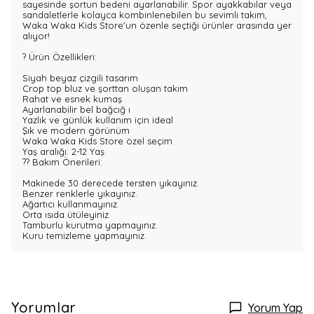
sayesinde şortun bedeni ayarlanabilir. Spor ayakkabılar veya
sandaletlerle kolayca kombinlenebilen bu sevimli takım,
Waka Waka Kids Store'un özenle seçtiği ürünler arasında yer
alıyor!
? Ürün Özellikleri:
Siyah beyaz çizgili tasarım
Crop top bluz ve şorttan oluşan takım
Rahat ve esnek kumaş
Ayarlanabilir bel bağcığ ı
Yazlık ve günlük kullanım için ideal
Şık ve modern görünüm
Waka Waka Kids Store özel seçim
Yaş aralığı: 2-12 Yaş
?? Bakım Önerileri:
Makinede 30 derecede tersten yıkayınız.
Benzer renklerle yıkayınız.
Ağartıcı kullanmayınız.
Orta ısıda ütüleyiniz.
Tamburlu kurutma yapmayınız.
Kuru temizleme yapmayınız.
Yorumlar
Yorum Yap