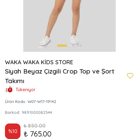
WAKA WAKA KİDS STORE
Siyah Beyaz Çizgili Crop Top ve Şort
Takımı
Tükeniyor
Ürün Kodu
:
W07-W17-19142
Barkod
:
9891000082544
₺ 850.00
%
10
₺ 765.00