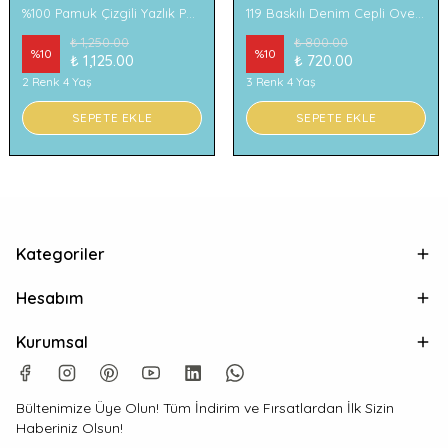
%100 Pamuk Çizgili Yazlık Pantolon
119 Baskılı Denim Cepli Oversize Erkek Çocuk Tişört
₺ 1,250.00
₺ 800.00
%
10
%
10
₺ 1,125.00
₺ 720.00
2 Renk 4 Yaş
3 Renk 4 Yaş
SEPETE EKLE
SEPETE EKLE
Kategoriler
Hesabım
Kurumsal
Bültenimize Üye Olun! Tüm İndirim ve Fırsatlardan İlk Sizin
Haberiniz Olsun!