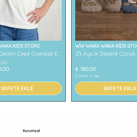
AKA KİDS STORE
WW WAKA WAKA KİDS STO
119 Baskılı Denim Cepli Oversize Erkek Çocuk Tişört
.00
0.00
₺ 180.00
2 Renk 3 Yaş
SEPETE EKLE
SEPETE EKLE
Kurumsal