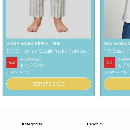
WAKA WAKA KİDS STORE
WW WAKA W
%100 Pamuk Çizgili Yazlık Pantolon
₺ 1,250.00
₺ 800
%
10
%
10
₺ 1,125.00
₺ 72
2 Renk 4 Yaş
3 Renk 4 Yaş
SEPETE EKLE
Kategoriler
Hesabım