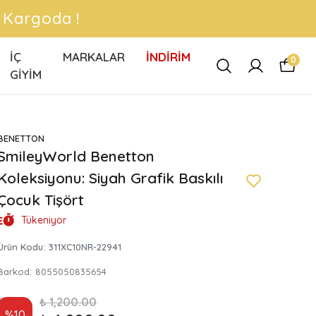
A !
İÇ
MARKALAR
İNDİRİM
0
GİYİM
BENETTON
SmileyWorld Benetton
Koleksiyonu: Siyah Grafik Baskılı
Çocuk Tişört
Tükeniyor
Ürün Kodu
:
311XC10NR-22941
Barkod
:
8055050835654
₺ 1,200.00
%
10