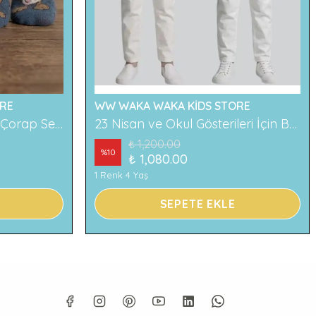
RE
WW WAKA WAKA KİDS STORE
2'li Ayıcık Desenli Çocuk Çorap Seti Renkli ve Eğlenceli Desenler Rahat ve Yumuşak Kumaş
23 Nisan ve Okul Gösterileri İçin Beyaz Çocuk Pantolonu
₺ 1,200.00
%
10
₺ 1,080.00
1 Renk 4 Yaş
SEPETE EKLE