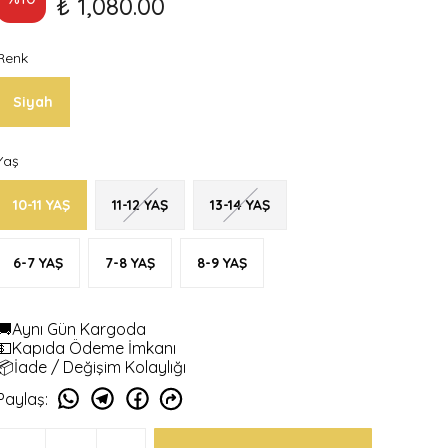
₺ 1,080.00
Renk
Siyah
Yaş
10-11 YAŞ
11-12 YAŞ
13-14 YAŞ
6-7 YAŞ
7-8 YAŞ
8-9 YAŞ
🚚Aynı Gün Kargoda
💵Kapıda Ödeme İmkanı
📦İade / Değişim Kolaylığı
Paylaş
: