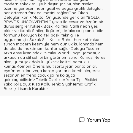
modern sokak stiliyle birleştiriyor. Siyahın asaleti
üzerine yerleşen neon yeşil ve beyaz grafik detaylar,
her ortamda fark edilmesini sağlar.Öne Çıkan
Detaylar:İkonik Motto: Ön yüzünde yer alan "BOLD,
BRAVE & UNCONVENTIAL" yazısı ile cesur ve özgün bir
duruş sergiler.Yüksek Baskı Kalitesi: Canlı neon yeşili
oklar ve ikonik Smiley figürleri, defalarca yıkansa bile
formunu koruyan kaliteli baskı tekniği ile
uygulanmıştır.Sokak Stili Kalıbı: Rahat hareket imkanı
sunan modern kesimiyle hem günlük kullanımda hem
de okulda maksimum konfor sağlar.Detaycı Tasarım:
Arka ense kısmındaki "SmileyWorld" logo yamasıyla
arkadan da stil sahibi bir görünüm sunar.Kumaş: Nefes
alan, yumuşak dokulu yüksek kaliteli pamuklu
kumaş.Kombin Önerisi:Bu tişörtü jean pantolonlar,
eşofman altları veya kargo şortlarla kombinleyerek
sezonun en trend çocuk stilini kolayca
yakalayabilirsiniz.Teknik Özellikler:Yaka Tipi: Bisiklet
YakaKol Boyu: Kısa KolluRenk: SiyahTema: Grafik
Baskı / Lisanslı Karakter
Yorum Yap