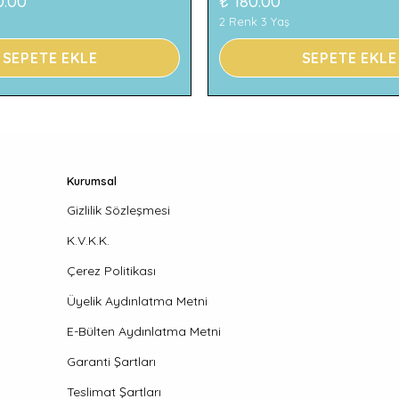
0.00
₺ 180.00
2 Renk 3 Yaş
SEPETE EKLE
SEPETE EKLE
Kurumsal
Gizlilik Sözleşmesi
K.V.K.K.
Çerez Politikası
Üyelik Aydınlatma Metni
E-Bülten Aydınlatma Metni
Garanti Şartları
Teslimat Şartları