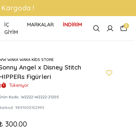
ÇIRMA !
İÇ
MARKALAR
İNDİRİM
0
GİYİM
WW WAKA WAKA KİDS STORE
Sonny Angel x Disney Stitch
HIPPERs Figürleri
Tükeniyor
Ürün Kodu
:
W2222-W2222-21205
Barkod
:
9891000102945
₺ 300.00