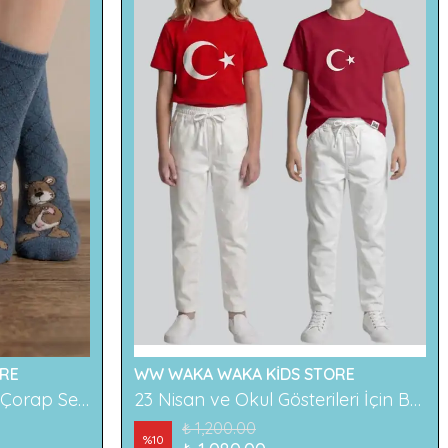
RE
WW WAKA WAKA KİDS STORE
2'li Ayıcık Desenli Çocuk Çorap Seti Renkli ve Eğlenceli Desenler Rahat ve Yumuşak Kumaş
23 Nisan ve Okul Gösterileri İçin Beyaz Çocuk Pantolonu
₺ 1,200.00
%
10