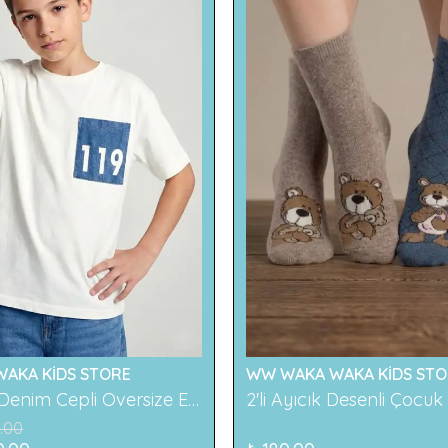
AKA KİDS STORE
WW WAKA WAKA KİDS STO
119 Baskılı Denim Cepli Oversize Erkek Çocuk Tişört
.00