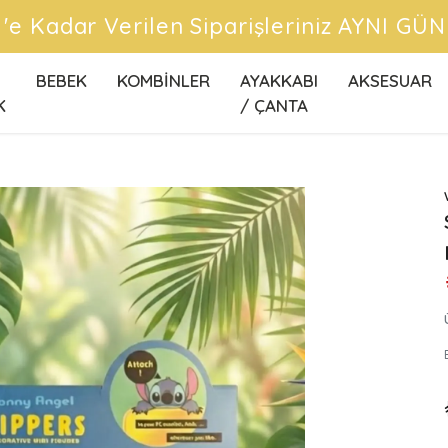
ÜCRETSİZ KARGO FIRSATLARINI KA
BEBEK
KOMBİNLER
AYAKKABI
AKSESUAR
K
/ ÇANTA