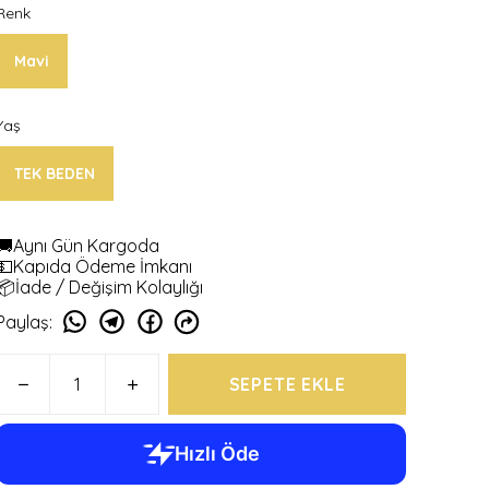
Renk
Mavi
Yaş
TEK BEDEN
🚚Aynı Gün Kargoda
💵Kapıda Ödeme İmkanı
📦İade / Değişim Kolaylığı
Paylaş
:
SEPETE EKLE