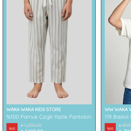
WAKA WAKA KİDS STORE
WW WAKA W
%100 Pamuk Çizgili Yazlık Pantolon
₺ 1,250.00
₺ 800
%
10
%
10