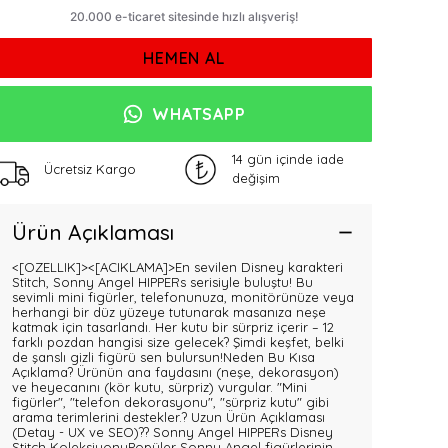
HEMEN AL
WHATSAPP
14 gün içinde iade
Ücretsiz Kargo
değişim
Ürün Açıklaması
<[OZELLIK]>
<[ACIKLAMA]>En sevilen Disney karakteri
Stitch, Sonny Angel HIPPERs serisiyle buluştu! Bu
sevimli mini figürler, telefonunuza, monitörünüze veya
herhangi bir düz yüzeye tutunarak masanıza neşe
katmak için tasarlandı. Her kutu bir sürpriz içerir – 12
farklı pozdan hangisi size gelecek? Şimdi keşfet, belki
de şanslı gizli figürü sen bulursun!Neden Bu Kısa
Açıklama? Ürünün ana faydasını (neşe, dekorasyon)
ve heyecanını (kör kutu, sürpriz) vurgular. "Mini
figürler", "telefon dekorasyonu", "sürpriz kutu" gibi
arama terimlerini destekler.? Uzun Ürün Açıklaması
(Detay - UX ve SEO)?? Sonny Angel HIPPERs Disney
Stitch KoleksiyonuPopüler Sonny Angel figürlerinin