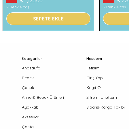
₺ 1,125.00
₺ 72
2 Renk 4 Yaş
3 Renk 4 Yaş
SEPETE EKLE
Kategoriler
Hesabım
Anasayfa
İletişim
Bebek
Giriş Yap
Çocuk
Kayıt Ol
Anne & Bebek Ürünleri
Şifremi Unuttum
Ayakkabı
Sipariş-Kargo Takibi
Aksesuar
Çanta