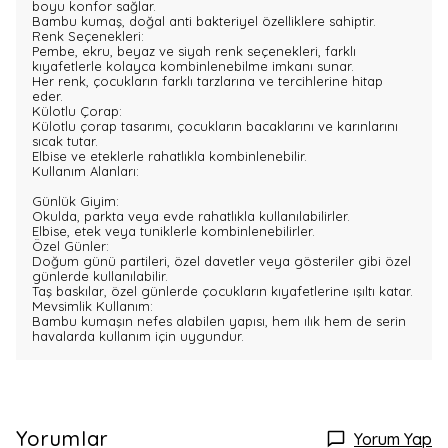
boyu konfor sağlar.
Bambu kumaş, doğal anti bakteriyel özelliklere sahiptir.
Renk Seçenekleri:
Pembe, ekru, beyaz ve siyah renk seçenekleri, farklı
kıyafetlerle kolayca kombinlenebilme imkanı sunar.
Her renk, çocukların farklı tarzlarına ve tercihlerine hitap
eder.
Külotlu Çorap:
Külotlu çorap tasarımı, çocukların bacaklarını ve karınlarını
sıcak tutar.
Elbise ve eteklerle rahatlıkla kombinlenebilir.
Kullanım Alanları:
Günlük Giyim:
Okulda, parkta veya evde rahatlıkla kullanılabilirler.
Elbise, etek veya tuniklerle kombinlenebilirler.
Özel Günler:
Doğum günü partileri, özel davetler veya gösteriler gibi özel
günlerde kullanılabilir.
Taş baskılar, özel günlerde çocukların kıyafetlerine ışıltı katar.
Mevsimlik Kullanım:
Bambu kumaşın nefes alabilen yapısı, hem ılık hem de serin
havalarda kullanım için uygundur.
Yorumlar
Yorum Yap