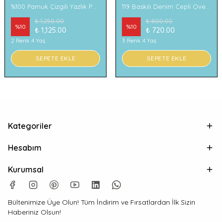
%100 Pamuk Çizgili Yazlık Pantolon
119 Baskılı Denim Cepli Oversize Erkek Çocuk Tişört
₺ 1,250.00
₺ 800.00
%
10
%
10
₺ 1,125.00
₺ 720.00
2 Renk 4 Yaş
3 Renk 4 Yaş
SEPETE EKLE
SEPETE EKLE
Kategoriler
Hesabım
Kurumsal
Bültenimize Üye Olun! Tüm İndirim ve Fırsatlardan İlk Sizin
Haberiniz Olsun!