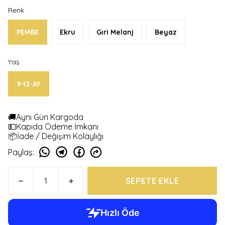
Renk
PEMBE
Ekru
Gıri Melanj
Beyaz
Yaş
9-12-AY
🚚Aynı Gün Kargoda
💵Kapıda Ödeme İmkanı
📦İade / Değişim Kolaylığı
Paylaş
:
SEPETE EKLE