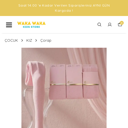
Saat 14:00 'e Kadar Verilen Siparişleriniz AYNI GÜN
Kargoda !
0
ÇOCUK
KIZ
Çorap