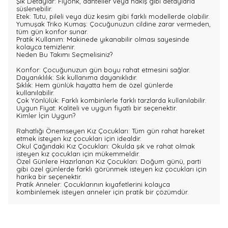
Şık Detaylar: Fiyonk, danteller veya nakış gibi detaylarla
süslenebilir.
Etek: Tutu, pileli veya düz kesim gibi farklı modellerde olabilir.
Yumuşak Triko Kumaş: Çocuğunuzun cildine zarar vermeden,
tüm gün konfor sunar.
Pratik Kullanım: Makinede yıkanabilir olması sayesinde
kolayca temizlenir.
Neden Bu Takımı Seçmelisiniz?
Konfor: Çocuğunuzun gün boyu rahat etmesini sağlar.
Dayanıklılık: Sık kullanıma dayanıklıdır.
Şıklık: Hem günlük hayatta hem de özel günlerde
kullanılabilir.
Çok Yönlülük: Farklı kombinlerle farklı tarzlarda kullanılabilir.
Uygun Fiyat: Kaliteli ve uygun fiyatlı bir seçenektir.
Kimler İçin Uygun?
Rahatlığı Önemseyen Kız Çocukları: Tüm gün rahat hareket
etmek isteyen kız çocukları için idealdir.
Okul Çağındaki Kız Çocukları: Okulda şık ve rahat olmak
isteyen kız çocukları için mükemmeldir.
Özel Günlere Hazırlanan Kız Çocukları: Doğum günü, parti
gibi özel günlerde farklı görünmek isteyen kız çocukları için
harika bir seçenektir.
Pratik Anneler: Çocuklarının kıyafetlerini kolayca
kombinlemek isteyen anneler için pratik bir çözümdür.