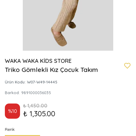
WAKA WAKA KİDS STORE
Triko Gömlekli Kız Çocuk Takım
Ürün Kodu
:
W07-W49-14445
Barkod
:
9891000036035
₺ 1,450.00
%
10
₺ 1,305.00
Renk