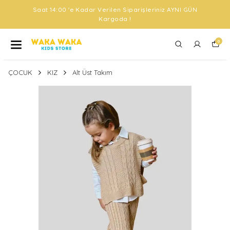
Saat 14:00 'e Kadar Verilen Siparişleriniz AYNI GÜN
Kargoda !
0
ÇOCUK
KIZ
Alt Üst Takım