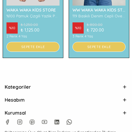
WAKA WAKA KİDS STORE
WW WAKA WAKA KİDS STORE
%100 Pamuk Çizgili Yazlık Pantolon
119 Baskılı Denim Cepli Oversize Erkek Çocuk Tişört
₺ 1,250.00
₺ 800.00
%
10
%
10
₺ 1,125.00
₺ 720.00
2 Renk 4 Yaş
3 Renk 4 Yaş
SEPETE EKLE
SEPETE EKLE
Kategoriler
Hesabım
Kurumsal