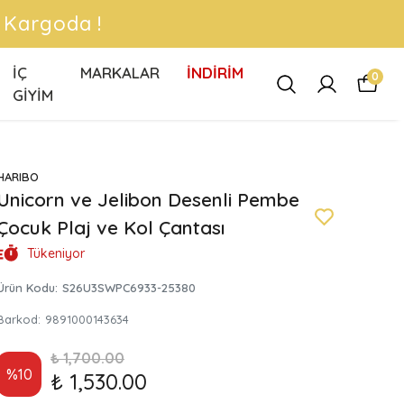
N Kargoda !
İÇ
MARKALAR
İNDİRİM
0
GİYİM
HARIBO
Unicorn ve Jelibon Desenli Pembe
Çocuk Plaj ve Kol Çantası
Tükeniyor
Ürün Kodu
:
S26U3SWPC6933-25380
Barkod
:
9891000143634
₺ 1,700.00
%
10
₺ 1,530.00