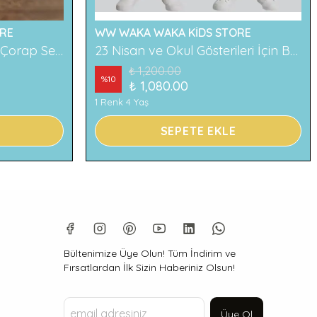
RE
WW WAKA WAKA KİDS STORE
2'li Ayıcık Desenli Çocuk Çorap Seti Renkli ve Eğlenceli Desenler Rahat ve Yumuşak Kumaş
23 Nisan ve Okul Gösterileri İçin Beyaz Çocuk Pantolonu
₺ 1,200.00
%
10
₺ 1,080.00
1 Renk 4 Yaş
SEPETE EKLE
Bültenimize Üye Olun! Tüm İndirim ve
Fırsatlardan İlk Sizin Haberiniz Olsun!
Üye Ol