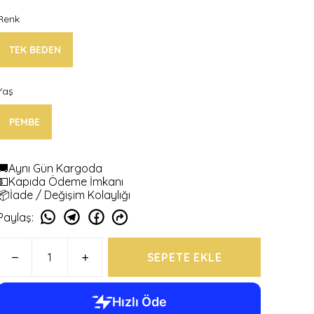
Renk
TEK BEDEN
Yaş
PEMBE
🚚Aynı Gün Kargoda
💵Kapıda Ödeme İmkanı
📦İade / Değişim Kolaylığı
Paylaş
:
SEPETE EKLE