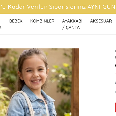
 'e Kadar Verilen Siparişleriniz AYNI GÜ
BEBEK
KOMBİNLER
AYAKKABI
AKSESUAR
K
/ ÇANTA