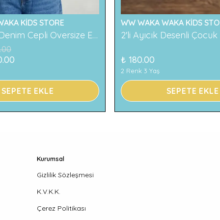
AKA KİDS STORE
WW WAKA WAKA KİDS STO
119 Baskılı Denim Cepli Oversize Erkek Çocuk Tişört
.00
0.00
₺ 180.00
2 Renk 3 Yaş
SEPETE EKLE
SEPETE EKLE
Kurumsal
Gizlilik Sözleşmesi
K.V.K.K.
Çerez Politikası