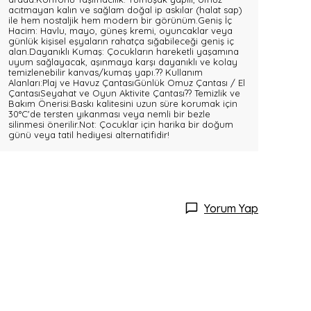
acıtmayan kalın ve sağlam doğal ip askılar (halat sap)
ile hem nostaljik hem modern bir görünüm.Geniş İç
Hacim: Havlu, mayo, güneş kremi, oyuncaklar veya
günlük kişisel eşyaların rahatça sığabileceği geniş iç
alan.Dayanıklı Kumaş: Çocukların hareketli yaşamına
uyum sağlayacak, aşınmaya karşı dayanıklı ve kolay
temizlenebilir kanvas/kumaş yapı.?? Kullanım
Alanları:Plaj ve Havuz ÇantasıGünlük Omuz Çantası / El
ÇantasıSeyahat ve Oyun Aktivite Çantası?? Temizlik ve
Bakım Önerisi:Baskı kalitesini uzun süre korumak için
30°C'de tersten yıkanması veya nemli bir bezle
silinmesi önerilir.Not: Çocuklar için harika bir doğum
günü veya tatil hediyesi alternatifidir!
Yorum Yap