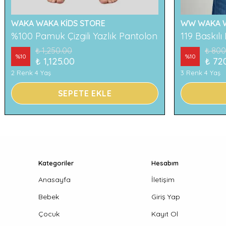
WAKA WAKA KİDS STORE
WW WAKA W
%100 Pamuk Çizgili Yazlık Pantolon
₺ 1,250.00
₺ 800
%
10
%
10
₺ 1,125.00
₺ 72
2 Renk 4 Yaş
3 Renk 4 Yaş
SEPETE EKLE
Kategoriler
Hesabım
Anasayfa
İletişim
Bebek
Giriş Yap
Çocuk
Kayıt Ol