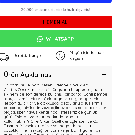
HEMEN AL
WHATSAPP
14 gün içinde iade
Ücretsiz Kargo
değişim
Ürün Açıklaması
Unicorn ve Jelibon Desenli Pembe Çocuk Kol
ÇantasıÇocukların renkli dünyasına hitap eden, hem
şık hem de son derece kullanışlı bir çanta! Canlı pembe
tonu, sevimli unicorn (tek boynuzlu at), rengarenk
jelibon ayıcıklar ve gökkuşağı detaylarıyla süslenmiş
bu çanta, miniklerin vazgeçilmez aksesuarı olacak.İster
plajda, ister havuz kenarında, isterseniz de günlük
yürüyüşlerde ve oyun parkında rahatlıkla
kullanılabilir.?? Öne Çıkan Özellikler:Eğlenceli ve Canlı
Tasarım: Yüksek kaliteli ve solmayan baskısıyla
çocukların en sevdiği unicorn ve jelibon figürleri bir
arada.Konforlu Taşımacılık: Yumuşak yapılı, omuz