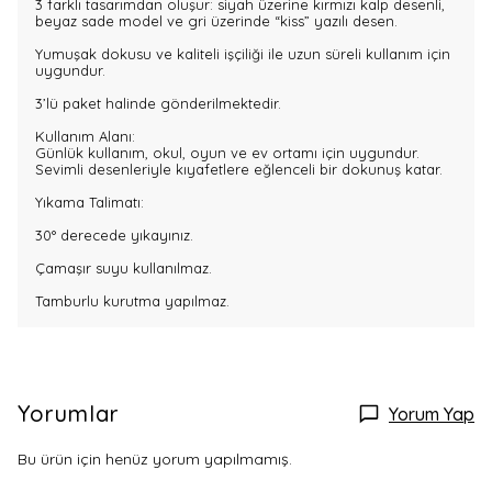
3 farklı tasarımdan oluşur: siyah üzerine kırmızı kalp desenli,
beyaz sade model ve gri üzerinde “kiss” yazılı desen.
Yumuşak dokusu ve kaliteli işçiliği ile uzun süreli kullanım için
uygundur.
3’lü paket halinde gönderilmektedir.
Kullanım Alanı:
Günlük kullanım, okul, oyun ve ev ortamı için uygundur.
Sevimli desenleriyle kıyafetlere eğlenceli bir dokunuş katar.
Yıkama Talimatı:
30° derecede yıkayınız.
Çamaşır suyu kullanılmaz.
Tamburlu kurutma yapılmaz.
Yorumlar
Yorum Yap
Bu ürün için henüz yorum yapılmamış.