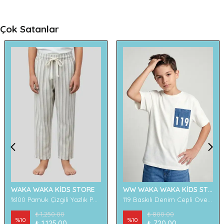
Çok Satanlar
WAKA WAKA KİDS STORE
WW WAKA WAKA KİDS STORE
%100 Pamuk Çizgili Yazlık Pantolon
119 Baskılı Denim Cepli Oversize Erkek Çocuk Tişört
₺ 1,250.00
₺ 800.00
%
10
%
10
₺ 1,125.00
₺ 720.00