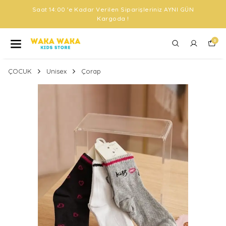
Saat 14:00 'e Kadar Verilen Siparişleriniz AYNI GÜN
Kargoda !
0
ÇOCUK
Unisex
Çorap