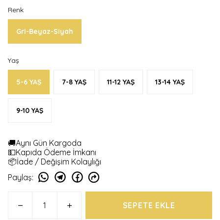
Renk
Gri-Beyaz-Siyah
Yaş
5-6 YAŞ
7-8 YAŞ
11-12 YAŞ
13-14 YAŞ
9-10 YAŞ
🚚Aynı Gün Kargoda
💵Kapıda Ödeme İmkanı
📦İade / Değişim Kolaylığı
Paylaş
:
SEPETE EKLE