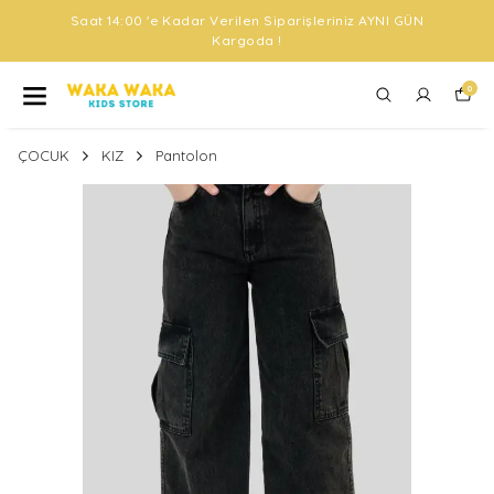
Saat 14:00 'e Kadar Verilen Siparişleriniz AYNI GÜN
Kargoda !
0
ÇOCUK
KIZ
Pantolon