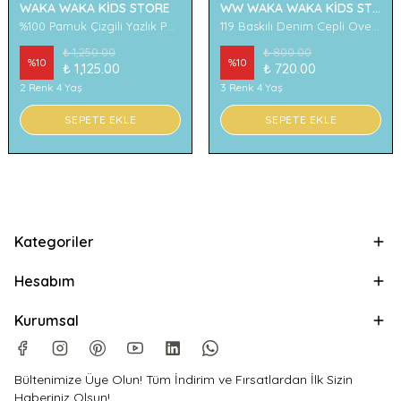
WAKA WAKA KİDS STORE
WW WAKA WAKA KİDS STORE
%100 Pamuk Çizgili Yazlık Pantolon
119 Baskılı Denim Cepli Oversize Erkek Çocuk Tişört
₺ 1,250.00
₺ 800.00
%
10
%
10
₺ 1,125.00
₺ 720.00
2 Renk 4 Yaş
3 Renk 4 Yaş
SEPETE EKLE
SEPETE EKLE
Kategoriler
Hesabım
Kurumsal
Bültenimize Üye Olun! Tüm İndirim ve Fırsatlardan İlk Sizin
Haberiniz Olsun!