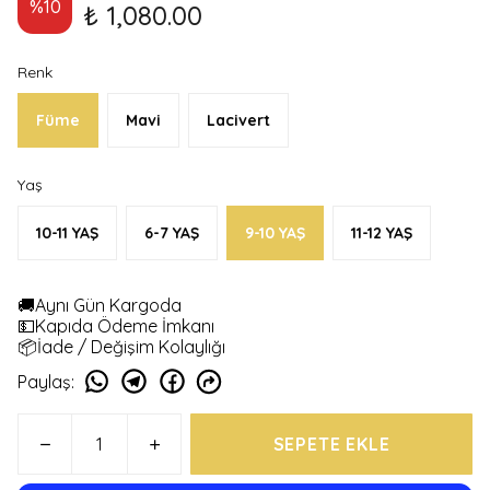
%
10
₺ 1,080.00
Renk
Füme
Mavi
Lacivert
Yaş
10-11 YAŞ
6-7 YAŞ
9-10 YAŞ
11-12 YAŞ
🚚Aynı Gün Kargoda
💵Kapıda Ödeme İmkanı
📦İade / Değişim Kolaylığı
Paylaş
:
SEPETE EKLE