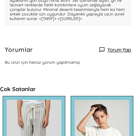
ayaklarını gün boyu rahat ettirir. Set içerisinde siyah, gri ve
lacivert renklerde farklı kombinlere uyum sağlayacak
çoraplar bulunur. Minimal desenli tasarımlarıyla hem kız hem
erkek çocuklar için uygundur. Dayanıklı yapısıyla uzun süreli
kullanım sunar.
<[TARIF]>
<[SURELER]>
Yorumlar
Yorum Yap
Bu ürün için henüz yorum yapılmamış.
Çok Satanlar