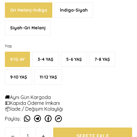
Gri Melanj-İndigo
İndigo-Siyah
Siyah-Gri Melanj
Yaş
9-12-AY
3-4 YAŞ
5-6 YAŞ
7-8 YAŞ
9-10 YAŞ
11-12 YAŞ
🚚Aynı Gün Kargoda
💵Kapıda Ödeme İmkanı
📦İade / Değişim Kolaylığı
Paylaş
:
SEPETE EKLE