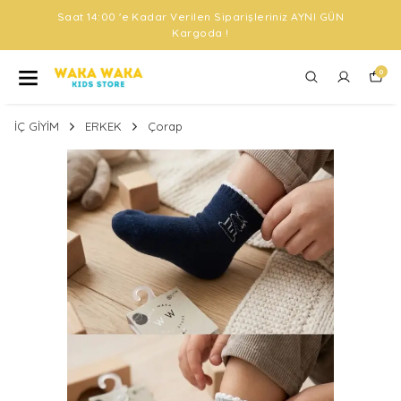
14:00 'e Kadar Verilen Siparişleriniz AYNI GÜN
Kargoda !
0
İÇ GİYİM
ERKEK
Çorap