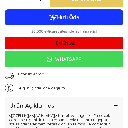
HEMEN AL
WHATSAPP
Ücretsiz Kargo
14 gün içinde iade değişim
Ürün Açıklaması
<[OZELLIK]>
<[ACIKLAMA]> Kaliteli ve dayanıklı 2’lı çocuk
çorap seti, günlük kullanım için idealdir. Pamuklu yapısı
sayesinde terletmez, nefes alabilen kumaşı ile çocukların