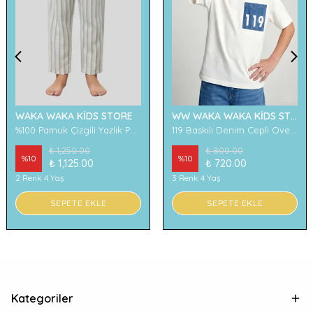
WAKA WAKA KİDS STORE
WW WAKA WAKA KİDS STORE
%100 Pamuk Çizgili Yazlık Pantolon
119 Baskılı Denim Cepli Oversize Erkek Çocuk Tişört
₺ 1,250.00
₺ 800.00
%
10
%
10
₺ 1,125.00
₺ 720.00
2 Renk 4 Yaş
3 Renk 4 Yaş
SEPETE EKLE
SEPETE EKLE
Kategoriler