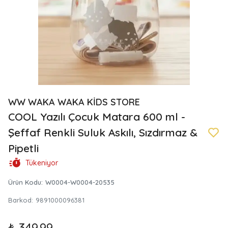
WW WAKA WAKA KİDS STORE
COOL Yazılı Çocuk Matara 600 ml -
Şeffaf Renkli Suluk Askılı, Sızdırmaz &
Pipetli
Tükeniyor
Ürün Kodu
:
W0004-W0004-20535
Barkod
:
9891000096381
₺ 349.99