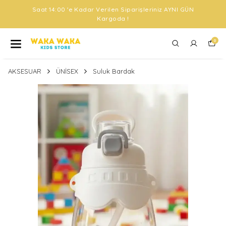
Saat 14:00 'e Kadar Verilen Siparişleriniz AYNI GÜN
Kargoda !
0
AKSESUAR
ÜNİSEX
Suluk Bardak