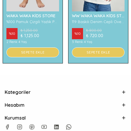
WAKA WAKA KİDS STORE
WW WAKA WAKA KİDS STORE
%100 Pamuk Çizgili Yazlık Pantolon
119 Baskılı Denim Cepli Oversize Erkek Çocuk Tişört
₺ 1,250.00
₺ 800.00
%
10
%
10
₺ 1,125.00
₺ 720.00
2 Renk 4 Yaş
3 Renk 4 Yaş
SEPETE EKLE
SEPETE EKLE
Kategoriler
Hesabım
Kurumsal