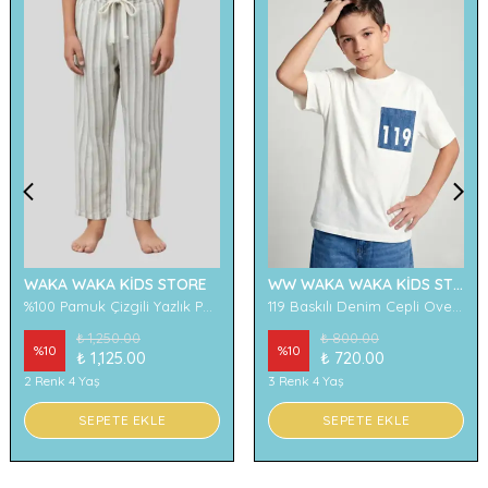
WAKA WAKA KİDS STORE
WW WAKA WAKA KİDS STORE
%100 Pamuk Çizgili Yazlık Pantolon
119 Baskılı Denim Cepli Oversize Erkek Çocuk Tişört
₺ 1,250.00
₺ 800.00
%
10
%
10
₺ 1,125.00
₺ 720.00
2 Renk 4 Yaş
3 Renk 4 Yaş
SEPETE EKLE
SEPETE EKLE