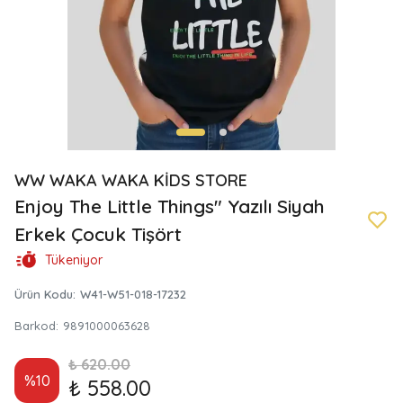
WW WAKA WAKA KİDS STORE
Enjoy The Little Things" Yazılı Siyah
Erkek Çocuk Tişört
Tükeniyor
Ürün Kodu
:
W41-W51-018-17232
Barkod
:
9891000063628
₺ 620.00
%
10
₺ 558.00