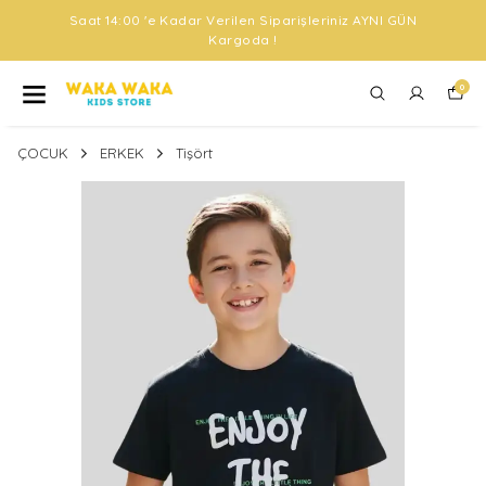
Saat 14:00 'e Kadar Verilen Siparişleriniz AYNI GÜN
Kargoda !
0
ÇOCUK
ERKEK
Tişört