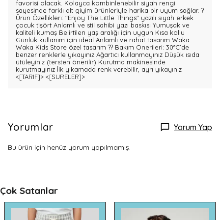
favorisi olacak. Kolayca kombinlenebilir siyah rengi
sayesinde farklı alt giyim ürünleriyle harika bir uyum sağlar. ?
Ürün Özellikleri: "Enjoy The Little Things" yazılı siyah erkek
çocuk tişört Anlamlı ve stil sahibi yazı baskısı Yumuşak ve
kaliteli kumaş Belirtilen yaş aralığı için uygun Kısa kollu
Günlük kullanım için ideal Anlamlı ve rahat tasarım Waka
Waka Kids Store özel tasarım ?? Bakım Önerileri: 30°C’de
benzer renklerle yıkayınız Ağartıcı kullanmayınız Düşük ısıda
ütüleyiniz (tersten önerilir) Kurutma makinesinde
kurutmayınız İlk yıkamada renk verebilir, ayrı yıkayınız
<[TARIF]>
<[SURELER]>
Yorumlar
Yorum Yap
Bu ürün için henüz yorum yapılmamış.
Çok Satanlar