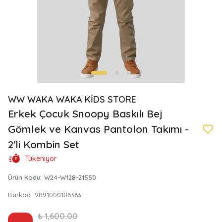
WW WAKA WAKA KİDS STORE
Erkek Çocuk Snoopy Baskılı Bej
Gömlek ve Kanvas Pantolon Takımı -
2'li Kombin Set
Tükeniyor
Ürün Kodu
:
W24-W128-21550
Barkod
:
9891000106363
₺ 1,600.00