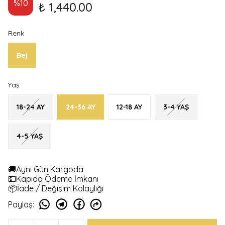
%
10
₺ 1,440.00
Renk
Bej
Yaş
18-24 AY
24-36 AY
12-18 AY
3-4 YAŞ
4-5 YAŞ
🚚Aynı Gün Kargoda
💵Kapıda Ödeme İmkanı
📦İade / Değişim Kolaylığı
Paylaş
: