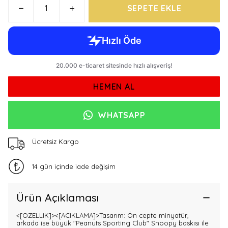
SEPETE EKLE
HEMEN AL
WHATSAPP
Ücretsiz Kargo
14 gün içinde iade değişim
Ürün Açıklaması
<[OZELLIK]>
<[ACIKLAMA]>Tasarım: Ön cepte minyatür,
arkada ise büyük "Peanuts Sporting Club" Snoopy baskısı ile