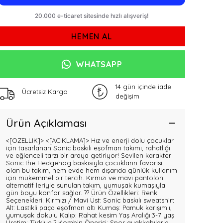
HEMEN AL
WHATSAPP
14 gün içinde iade
Ücretsiz Kargo
değişim
Ürün Açıklaması
<[OZELLIK]>
<[ACIKLAMA]> Hız ve enerji dolu çocuklar
için tasarlanan Sonic baskılı eşofman takımı, rahatlığı
ve eğlenceli tarzı bir araya getiriyor! Sevilen karakter
Sonic the Hedgehog baskısıyla çocukların favorisi
olan bu takım, hem evde hem dışarıda günlük kullanım
için mükemmel bir tercih. Kırmızı ve mavi pantolon
alternatif leriyle sunulan takım, yumuşak kumaşıyla
gün boyu konfor sağlar. ?? Ürün Özellikleri: Renk
Seçenekleri: Kırmızı / Mavi Üst: Sonic baskılı sweatshirt
Alt: Lastikli paça eşofman altı Kumaş: Pamuk karışımlı,
yumuşak dokulu Kalıp: Rahat kesim Yaş Aralığı:3-7 yaş
Üretim: Türkiye ? Kombin Önerisi: Spor ayakkabılarla