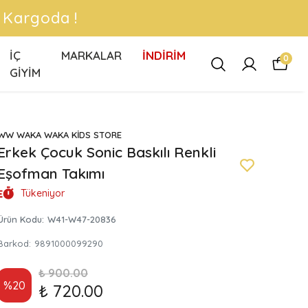
INI KAÇIRMA !
İÇ
MARKALAR
İNDİRİM
0
GİYİM
WW WAKA WAKA KİDS STORE
Erkek Çocuk Sonic Baskılı Renkli
Eşofman Takımı
Tükeniyor
Ürün Kodu
:
W41-W47-20836
Barkod
:
9891000099290
₺ 900.00
%
20
₺ 720.00