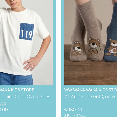
AKA KİDS STORE
WW WAKA WAKA KİDS STO
119 Baskılı Denim Cepli Oversize Erkek Çocuk Tişört
.00
0.00
₺ 180.00
2 Renk 3 Yaş