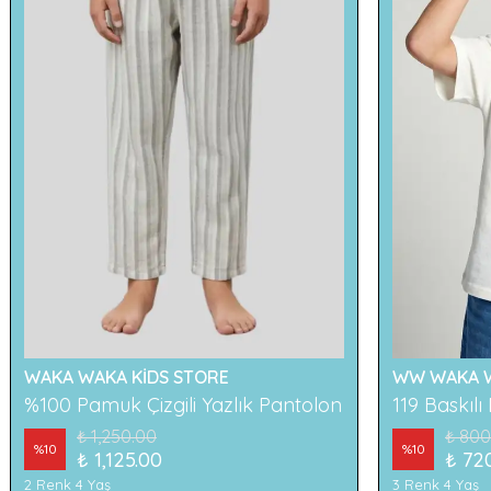
WAKA WAKA KİDS STORE
WW WAKA W
%100 Pamuk Çizgili Yazlık Pantolon
₺ 1,250.00
₺ 800
%
10
%
10
₺ 1,125.00
₺ 72
2 Renk 4 Yaş
3 Renk 4 Yaş