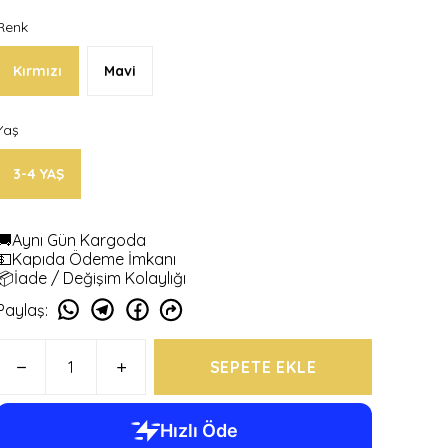
Renk
Kırmızı
Mavi
Yaş
3-4 YAŞ
🚚Aynı Gün Kargoda
💵Kapıda Ödeme İmkanı
📦İade / Değişim Kolaylığı
Paylaş
:
SEPETE EKLE