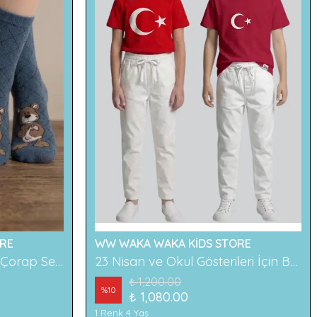
RE
WW WAKA WAKA KİDS STORE
2'li Ayıcık Desenli Çocuk Çorap Seti Renkli ve Eğlenceli Desenler Rahat ve Yumuşak Kumaş
23 Nisan ve Okul Gösterileri İçin Beyaz Çocuk Pantolonu
₺ 1,200.00
%
10
₺ 1,080.00
1 Renk 4 Yaş