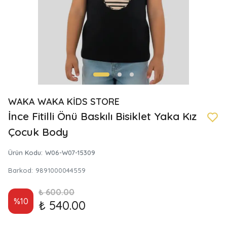
WAKA WAKA KİDS STORE
İnce Fitilli Önü Baskılı Bisiklet Yaka Kız
Çocuk Body
Ürün Kodu
:
W06-W07-15309
Barkod
:
9891000044559
₺ 600.00
%
10
₺ 540.00