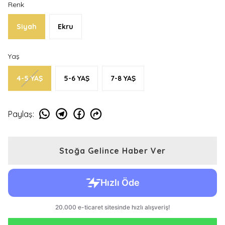
Renk
Siyah
Ekru
Yaş
4-5 YAŞ
5-6 YAŞ
7-8 YAŞ
Paylaş
:
Stoğa Gelince Haber Ver