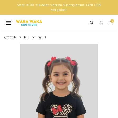
Saat 14:00 'e Kadar Verilen Siparişleriniz AYNI GÜN
Kargoda !
0
ÇOCUK
KIZ
Tişört