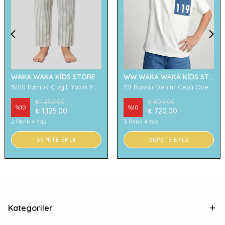
WAKA WAKA KİDS STORE
WW WAKA WAKA KİDS STORE
%100 Pamuk Çizgili Yazlık Pantolon
119 Baskılı Denim Cepli Oversize Erkek Çocuk Tişört
₺ 1,250.00
₺ 800.00
%
10
%
10
₺ 1,125.00
₺ 720.00
2 Renk 4 Yaş
3 Renk 4 Yaş
SEPETE EKLE
SEPETE EKLE
Kategoriler