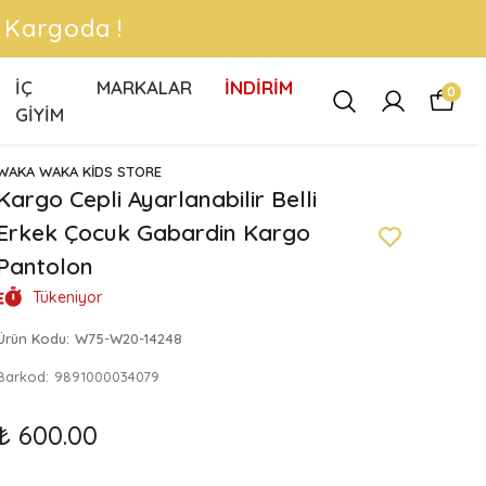
 !
İÇ
MARKALAR
İNDİRİM
0
GİYİM
WAKA WAKA KİDS STORE
Kargo Cepli Ayarlanabilir Belli
Erkek Çocuk Gabardin Kargo
Pantolon
Tükeniyor
Ürün Kodu
:
W75-W20-14248
Barkod
:
9891000034079
₺ 600.00