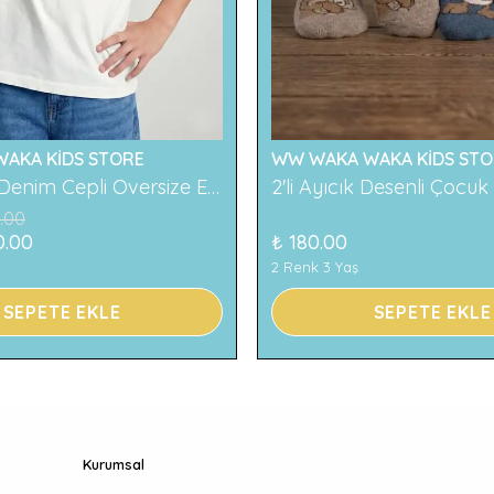
AKA KİDS STORE
WW WAKA WAKA KİDS STO
119 Baskılı Denim Cepli Oversize Erkek Çocuk Tişört
.00
0.00
₺ 180.00
2 Renk 3 Yaş
SEPETE EKLE
SEPETE EKLE
Kurumsal