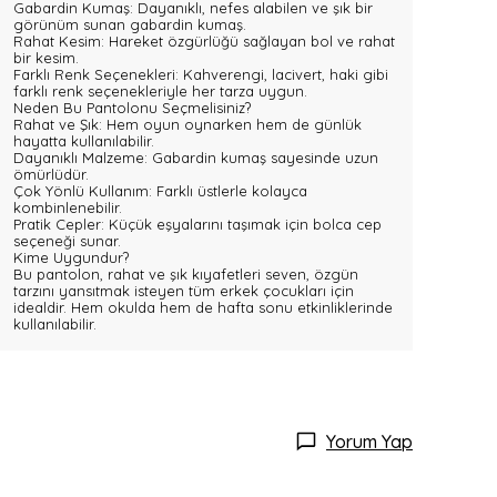
Gabardin Kumaş: Dayanıklı, nefes alabilen ve şık bir
görünüm sunan gabardin kumaş.
Rahat Kesim: Hareket özgürlüğü sağlayan bol ve rahat
bir kesim.
Farklı Renk Seçenekleri: Kahverengi, lacivert, haki gibi
farklı renk seçenekleriyle her tarza uygun.
Neden Bu Pantolonu Seçmelisiniz?
Rahat ve Şık: Hem oyun oynarken hem de günlük
hayatta kullanılabilir.
Dayanıklı Malzeme: Gabardin kumaş sayesinde uzun
ömürlüdür.
Çok Yönlü Kullanım: Farklı üstlerle kolayca
kombinlenebilir.
Pratik Cepler: Küçük eşyalarını taşımak için bolca cep
seçeneği sunar.
Kime Uygundur?
Bu pantolon, rahat ve şık kıyafetleri seven, özgün
tarzını yansıtmak isteyen tüm erkek çocukları için
idealdir. Hem okulda hem de hafta sonu etkinliklerinde
kullanılabilir.
Yorum Yap