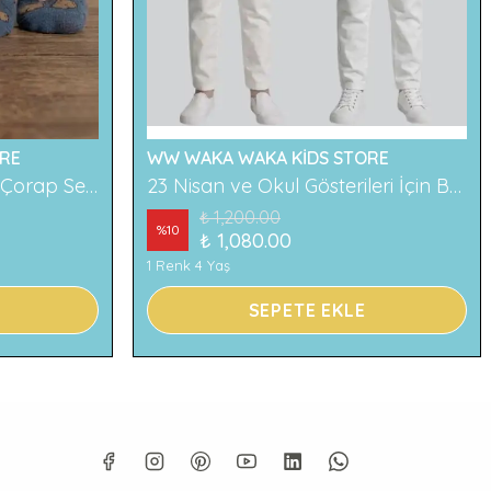
RE
WW WAKA WAKA KİDS STORE
2'li Ayıcık Desenli Çocuk Çorap Seti Renkli ve Eğlenceli Desenler Rahat ve Yumuşak Kumaş
23 Nisan ve Okul Gösterileri İçin Beyaz Çocuk Pantolonu
₺ 1,200.00
%
10
₺ 1,080.00
1 Renk 4 Yaş
SEPETE EKLE