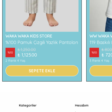
WAKA WAKA KİDS STORE
WW WAKA W
%100 Pamuk Çizgili Yazlık Pantolon
₺ 1,250.00
₺ 800
%
10
%
10
₺ 1,125.00
₺ 72
2 Renk 4 Yaş
3 Renk 4 Yaş
SEPETE EKLE
Kategoriler
Hesabım