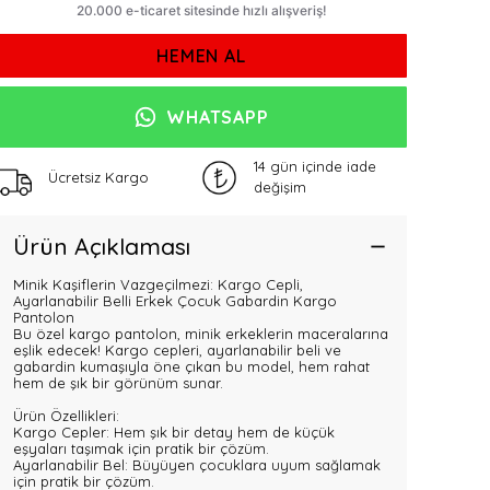
HEMEN AL
WHATSAPP
14 gün içinde iade
Ücretsiz Kargo
değişim
Ürün Açıklaması
Minik Kaşiflerin Vazgeçilmezi: Kargo Cepli,
Ayarlanabilir Belli Erkek Çocuk Gabardin Kargo
Pantolon
Bu özel kargo pantolon, minik erkeklerin maceralarına
eşlik edecek! Kargo cepleri, ayarlanabilir beli ve
gabardin kumaşıyla öne çıkan bu model, hem rahat
hem de şık bir görünüm sunar.
Ürün Özellikleri:
Kargo Cepler: Hem şık bir detay hem de küçük
eşyaları taşımak için pratik bir çözüm.
Ayarlanabilir Bel: Büyüyen çocuklara uyum sağlamak
için pratik bir çözüm.