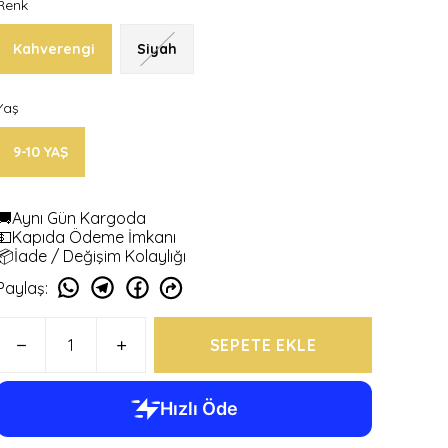
Renk
Kahverengi
Siyah
Yaş
9-10 YAŞ
🚚Aynı Gün Kargoda
💵Kapıda Ödeme İmkanı
📦İade / Değişim Kolaylığı
Paylaş
:
SEPETE EKLE