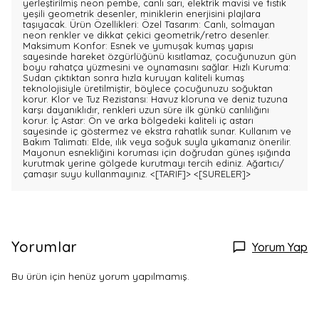
yerleştirilmiş neon pembe, canlı sarı, elektrik mavisi ve fıstık
yeşili geometrik desenler, miniklerin enerjisini plajlara
taşıyacak. Ürün Özellikleri: Özel Tasarım: Canlı, solmayan
neon renkler ve dikkat çekici geometrik/retro desenler.
Maksimum Konfor: Esnek ve yumuşak kumaş yapısı
sayesinde hareket özgürlüğünü kısıtlamaz, çocuğunuzun gün
boyu rahatça yüzmesini ve oynamasını sağlar. Hızlı Kuruma:
Sudan çıktıktan sonra hızla kuruyan kaliteli kumaş
teknolojisiyle üretilmiştir, böylece çocuğunuzu soğuktan
korur. Klor ve Tuz Rezistansı: Havuz kloruna ve deniz tuzuna
karşı dayanıklıdır, renkleri uzun süre ilk günkü canlılığını
korur. İç Astar: Ön ve arka bölgedeki kaliteli iç astarı
sayesinde iç göstermez ve ekstra rahatlık sunar. Kullanım ve
Bakım Talimatı: Elde, ılık veya soğuk suyla yıkamanız önerilir.
Mayonun esnekliğini koruması için doğrudan güneş ışığında
kurutmak yerine gölgede kurutmayı tercih ediniz. Ağartıcı/
çamaşır suyu kullanmayınız.
<[TARIF]>
<[SURELER]>
Yorumlar
Yorum Yap
Bu ürün için henüz yorum yapılmamış.