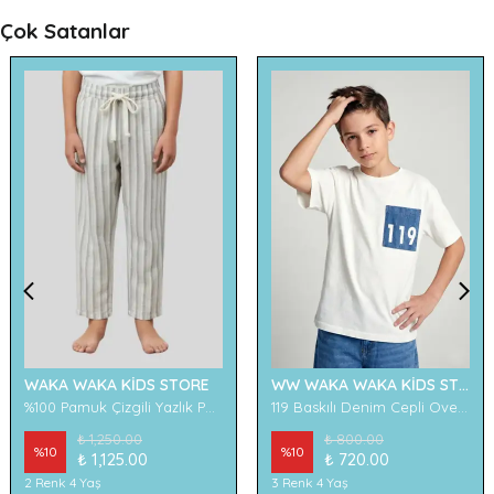
Çok Satanlar
WAKA WAKA KİDS STORE
WW WAKA WAKA KİDS STORE
%100 Pamuk Çizgili Yazlık Pantolon
119 Baskılı Denim Cepli Oversize Erkek Çocuk Tişört
₺ 1,250.00
₺ 800.00
%
10
%
10
₺ 1,125.00
₺ 720.00
2 Renk 4 Yaş
3 Renk 4 Yaş