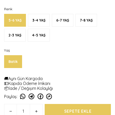
Renk
5-6 YAŞ
3-4 YAŞ
6-7 YAŞ
7-8 YAŞ
2-3 YAŞ
4-5 YAŞ
Yaş
Batik
🚚Aynı Gün Kargoda
💵Kapıda Ödeme İmkanı
📦İade / Değişim Kolaylığı
Paylaş
:
SEPETE EKLE