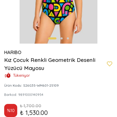
HARIBO
Kız Çocuk Renkli Geometrik Desenli
Yüzücü Mayosu
Tükeniyor
Ürün Kodu
:
S26G35-WM601-25109
Barkod
:
9891000140954
₺ 1,700.00
%
10
₺ 1,530.00