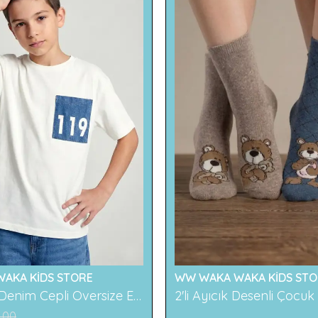
AKA KİDS STORE
WW WAKA WAKA KİDS STO
119 Baskılı Denim Cepli Oversize Erkek Çocuk Tişört
.00