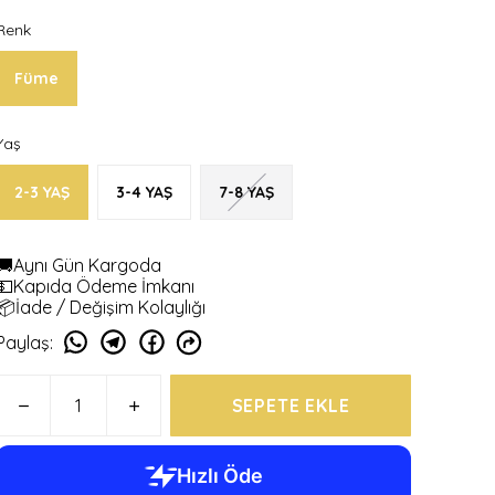
Renk
Füme
Yaş
2-3 YAŞ
3-4 YAŞ
7-8 YAŞ
🚚Aynı Gün Kargoda
💵Kapıda Ödeme İmkanı
📦İade / Değişim Kolaylığı
Paylaş
:
SEPETE EKLE