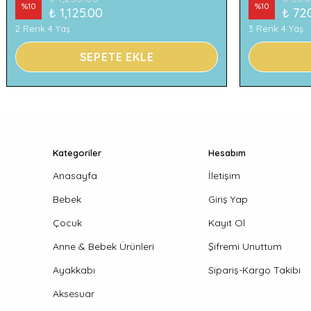
%
10
%
10
₺ 1,125.00
₺ 72
2 Renk 4 Yaş
3 Renk 4 Yaş
SEPETE EKLE
Kategoriler
Hesabım
Anasayfa
İletişim
Bebek
Giriş Yap
Çocuk
Kayıt Ol
Anne & Bebek Ürünleri
Şifremi Unuttum
Ayakkabı
Sipariş-Kargo Takibi
Aksesuar