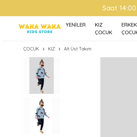
Ü
YENİLER
KIZ
ERKEK
ÇOCUK
ÇOCU
ÇOCUK
KIZ
Alt Üst Takım