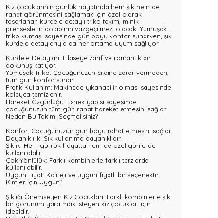
Kız çocuklarının günlük hayatında hem şık hem de
rahat görünmesini sağlamak için özel olarak
tasarlanan kurdele detaylı triko takım, minik
prenseslerin dolabının vazgeçilmezi olacak. Yumuşak
triko kumaşı sayesinde gün boyu konfor sunarken, şık
kurdele detaylarıyla da her ortama uyum sağlıyor.
Kurdele Detayları: Elbiseye zarif ve romantik bir
dokunuş katıyor.
Yumuşak Triko: Çocuğunuzun cildine zarar vermeden,
tüm gün konfor sunar.
Pratik Kullanım: Makinede yıkanabilir olması sayesinde
kolayca temizlenir.
Hareket Özgürlüğü: Esnek yapısı sayesinde
çocuğunuzun tüm gün rahat hareket etmesini sağlar.
Neden Bu Takımı Seçmelisiniz?
Konfor: Çocuğunuzun gün boyu rahat etmesini sağlar.
Dayanıklılık: Sık kullanıma dayanıklıdır.
Şıklık: Hem günlük hayatta hem de özel günlerde
kullanılabilir.
Çok Yönlülük: Farklı kombinlerle farklı tarzlarda
kullanılabilir.
Uygun Fiyat: Kaliteli ve uygun fiyatlı bir seçenektir.
Kimler İçin Uygun?
Şıklığı Önemseyen Kız Çocukları: Farklı kombinlerle şık
bir görünüm yaratmak isteyen kız çocukları için
idealdir.