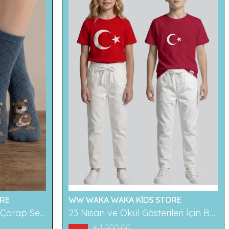
RE
WW WAKA WAKA KİDS STORE
2'li Ayıcık Desenli Çocuk Çorap Seti Renkli ve Eğlenceli Desenler Rahat ve Yumuşak Kumaş
23 Nisan ve Okul Gösterileri İçin Beyaz Çocuk Pantolonu
₺ 1,200.00