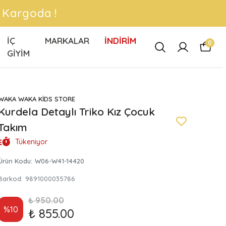
 !
İÇ
MARKALAR
İNDİRİM
0
GİYİM
WAKA WAKA KİDS STORE
Kurdela Detaylı Triko Kız Çocuk
Takım
Tükeniyor
Ürün Kodu
:
W06-W41-14420
Barkod
:
9891000035786
₺ 950.00
%
10
₺ 855.00