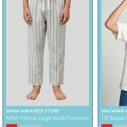
WAKA WAKA KİDS STORE
WW WAKA W
%100 Pamuk Çizgili Yazlık Pantolon
₺ 1,250.00
₺ 800