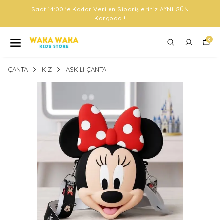
Saat 14:00 'e Kadar Verilen Siparişleriniz AYNI GÜN
Kargoda !
0
ÇANTA
KIZ
ASKILI ÇANTA