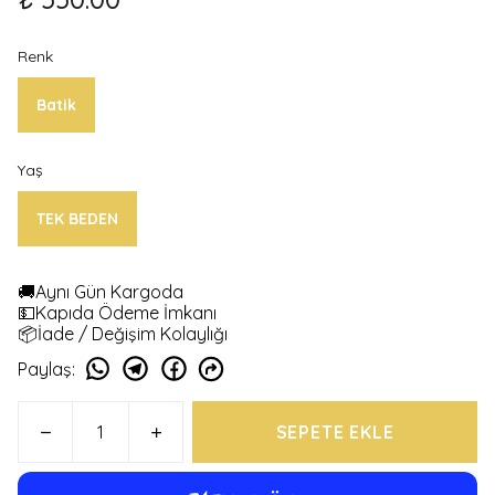
Renk
Batik
Yaş
TEK BEDEN
🚚Aynı Gün Kargoda
💵Kapıda Ödeme İmkanı
📦İade / Değişim Kolaylığı
Paylaş
:
SEPETE EKLE