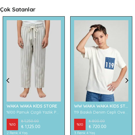
Çok Satanlar
WAKA WAKA KİDS STORE
WW WAKA WAKA KİDS STORE
%100 Pamuk Çizgili Yazlık Pantolon
119 Baskılı Denim Cepli Oversize Erkek Çocuk Tişört
₺ 1,250.00
₺ 800.00
%
10
%
10
₺ 1,125.00
₺ 720.00
2 Renk 4 Yaş
3 Renk 4 Yaş