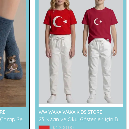
RE
WW WAKA WAKA KİDS STORE
2'li Ayıcık Desenli Çocuk Çorap Seti Renkli ve Eğlenceli Desenler Rahat ve Yumuşak Kumaş
23 Nisan ve Okul Gösterileri İçin Beyaz Çocuk Pantolonu
₺ 1,200.00