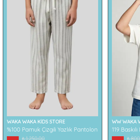
WAKA WAKA KİDS STORE
WW WAKA W
%100 Pamuk Çizgili Yazlık Pantolon
₺ 1,250.00
₺ 800