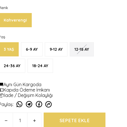
Renk
Kahverengi
Yaş
3 YAŞ
6-9 AY
9-12 AY
12-18 AY
24-36 AY
18-24 AY
🚚Aynı Gün Kargoda
💵Kapıda Ödeme İmkanı
📦İade / Değişim Kolaylığı
Paylaş
:
SEPETE EKLE