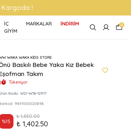
 !
İÇ
MARKALAR
İNDİRİM
0
GİYİM
WW WAKA WAKA KİDS STORE
Önü Baskılı Bebe Yaka Kız Bebek
Eşofman Takım
Tükeniyor
Ürün Kodu
:
W21-W18-12917
Barkod
:
9891000020898
₺ 1,650.00
%
15
₺ 1,402.50