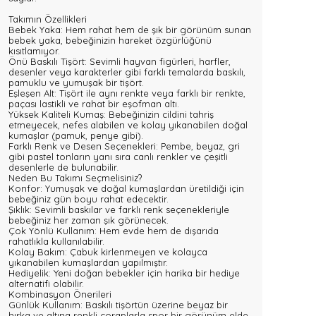
Takımın Özellikleri
Bebek Yaka: Hem rahat hem de şık bir görünüm sunan
bebek yaka, bebeğinizin hareket özgürlüğünü
kısıtlamıyor.
Önü Baskılı Tişört: Sevimli hayvan figürleri, harfler,
desenler veya karakterler gibi farklı temalarda baskılı,
pamuklu ve yumuşak bir tişört.
Eşleşen Alt: Tişört ile aynı renkte veya farklı bir renkte,
paçası lastikli ve rahat bir eşofman altı.
Yüksek Kaliteli Kumaş: Bebeğinizin cildini tahriş
etmeyecek, nefes alabilen ve kolay yıkanabilen doğal
kumaşlar (pamuk, penye gibi).
Farklı Renk ve Desen Seçenekleri: Pembe, beyaz, gri
gibi pastel tonların yanı sıra canlı renkler ve çeşitli
desenlerle de bulunabilir.
Neden Bu Takımı Seçmelisiniz?
Konfor: Yumuşak ve doğal kumaşlardan üretildiği için
bebeğiniz gün boyu rahat edecektir.
Şıklık: Sevimli baskılar ve farklı renk seçenekleriyle
bebeğiniz her zaman şık görünecek.
Çok Yönlü Kullanım: Hem evde hem de dışarıda
rahatlıkla kullanılabilir.
Kolay Bakım: Çabuk kirlenmeyen ve kolayca
yıkanabilen kumaşlardan yapılmıştır.
Hediyelik: Yeni doğan bebekler için harika bir hediye
alternatifi olabilir.
Kombinasyon Önerileri
Günlük Kullanım: Baskılı tişörtün üzerine beyaz bir
hırka ve altına renkli çoraplarla spor bir görünüm elde