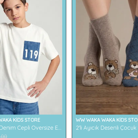
AKA KİDS STORE
WW WAKA WAKA KİDS STO
119 Baskılı Denim Cepli Oversize Erkek Çocuk Tişört
.00