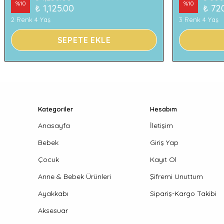
%
10
%
10
₺ 1,125.00
₺ 72
2 Renk 4 Yaş
3 Renk 4 Yaş
SEPETE EKLE
Kategoriler
Hesabım
Anasayfa
İletişim
Bebek
Giriş Yap
Çocuk
Kayıt Ol
Anne & Bebek Ürünleri
Şifremi Unuttum
Ayakkabı
Sipariş-Kargo Takibi
Aksesuar