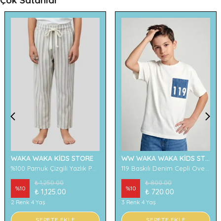
Çok Satanlar
WAKA WAKA KİDS STORE
WW WAKA WAKA KİDS STORE
%100 Pamuk Çizgili Yazlık Pantolon
119 Baskılı Denim Cepli Oversize Erkek Çocuk Tişört
₺ 1,250.00
₺ 800.00
%
10
%
10
₺ 1,125.00
₺ 720.00
2 Renk 4 Yaş
3 Renk 4 Yaş
SEPETE EKLE
SEPETE EKLE