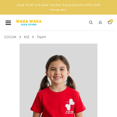
Saat 14:00 'e Kadar Verilen Siparişleriniz AYNI GÜN
Kargoda !
0
ÇOCUK
KIZ
Tişört