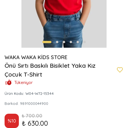
WAKA WAKA KİDS STORE
Önü Sırtı Baskılı Bisiklet Yaka Kız
Çocuk T-Shirt
Tükeniyor
Ürün Kodu
:
W04-W72-15344
Barkod
:
9891000044900
₺ 700.00
%
10
₺ 630.00