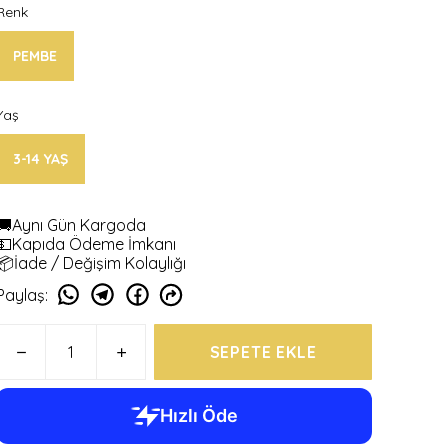
Renk
PEMBE
Yaş
3-14 YAŞ
🚚Aynı Gün Kargoda
💵Kapıda Ödeme İmkanı
📦İade / Değişim Kolaylığı
Paylaş
:
SEPETE EKLE