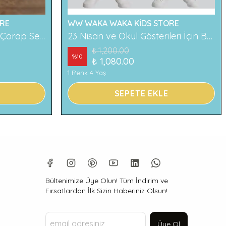
RE
WW WAKA WAKA KİDS STORE
2'li Ayıcık Desenli Çocuk Çorap Seti Renkli ve Eğlenceli Desenler Rahat ve Yumuşak Kumaş
23 Nisan ve Okul Gösterileri İçin Beyaz Çocuk Pantolonu
₺ 1,200.00
%
10
₺ 1,080.00
1 Renk 4 Yaş
SEPETE EKLE
Bültenimize Üye Olun! Tüm İndirim ve
Fırsatlardan İlk Sizin Haberiniz Olsun!
Üye Ol