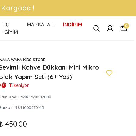
 !
İÇ
MARKALAR
İNDİRİM
0
GİYİM
WAKA WAKA KİDS STORE
Sevimli Kahve Dükkanı Mini Mikro
Blok Yapım Seti (6+ Yaş)
Tükeniyor
Ürün Kodu
:
W86-W02-17888
Barkod
:
9891000070145
₺ 450.00