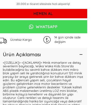
HEMEN AL
WHATSAPP
14 gün içinde iade
Ücretsiz Kargo
değişim
Ürün Açıklaması
<[OZELLIK]>
<[ACIKLAMA]> Minik mimarların ve detay
sevenlerin bayılacağı, Waka Waka Kids Store'da
bulabileceğiniz bu sevimli kahve dükkanı mini mikro
blok yapım seti ile yaratıcılığınızı konuşturun! 120 minik
parçayı bir araya getirerek şirin bir kahve dükkanı inşa
edin. Bu eğlenceli yapım seti, çocukların hayal
güçlerini geliştirirken ince motor becerilerini ve
problem çözme yeteneklerini destekler. Yüksek kaliteli
ABS plastik malzemeden üretilmiş LOZ mini bloklar,
birbirine kolayca kenetlenir ve dayanıklı bir yapı
oluşturur. Canlı renkleri ve detaylı tasarımı ile
tamamlandığında harika bir oyuncağa veya dekoratif
bir objeye dönüşür. Waka Waka Kids Store'un eğitici