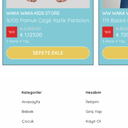
WAKA WAKA KİDS STORE
WW WAKA W
%100 Pamuk Çizgili Yazlık Pantolon
₺ 1,250.00
₺ 800
%
10
%
10
₺ 1,125.00
₺ 72
2 Renk 4 Yaş
3 Renk 4 Yaş
SEPETE EKLE
Kategoriler
Hesabım
Anasayfa
İletişim
Bebek
Giriş Yap
Çocuk
Kayıt Ol