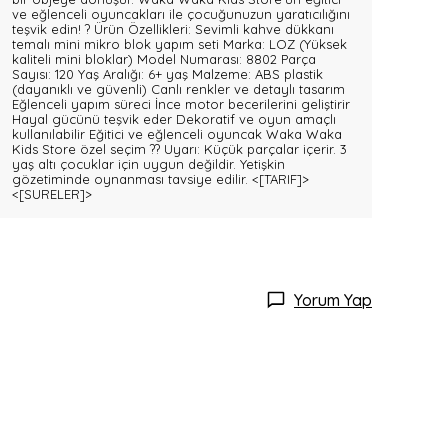
ve eğlenceli oyuncakları ile çocuğunuzun yaratıcılığını
teşvik edin! ? Ürün Özellikleri: Sevimli kahve dükkanı
temalı mini mikro blok yapım seti Marka: LOZ (Yüksek
kaliteli mini bloklar) Model Numarası: 8802 Parça
Sayısı: 120 Yaş Aralığı: 6+ yaş Malzeme: ABS plastik
(dayanıklı ve güvenli) Canlı renkler ve detaylı tasarım
Eğlenceli yapım süreci İnce motor becerilerini geliştirir
Hayal gücünü teşvik eder Dekoratif ve oyun amaçlı
kullanılabilir Eğitici ve eğlenceli oyuncak Waka Waka
Kids Store özel seçim ?? Uyarı: Küçük parçalar içerir. 3
yaş altı çocuklar için uygun değildir. Yetişkin
gözetiminde oynanması tavsiye edilir.
<[TARIF]>
<[SURELER]>
Yorum Yap