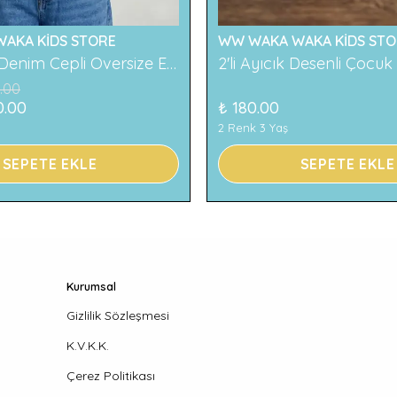
AKA KİDS STORE
WW WAKA WAKA KİDS STO
119 Baskılı Denim Cepli Oversize Erkek Çocuk Tişört
.00
0.00
₺ 180.00
2 Renk 3 Yaş
SEPETE EKLE
SEPETE EKLE
Kurumsal
Gizlilik Sözleşmesi
K.V.K.K.
Çerez Politikası