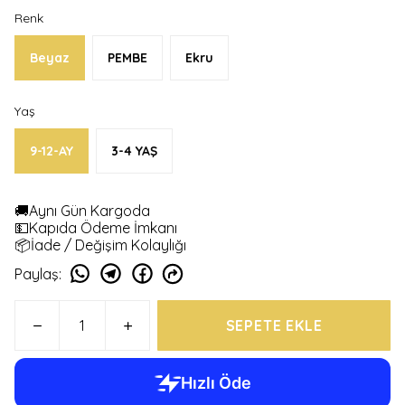
Renk
Beyaz
PEMBE
Ekru
Yaş
9-12-AY
3-4 YAŞ
🚚Aynı Gün Kargoda
💵Kapıda Ödeme İmkanı
📦İade / Değişim Kolaylığı
Paylaş
:
SEPETE EKLE