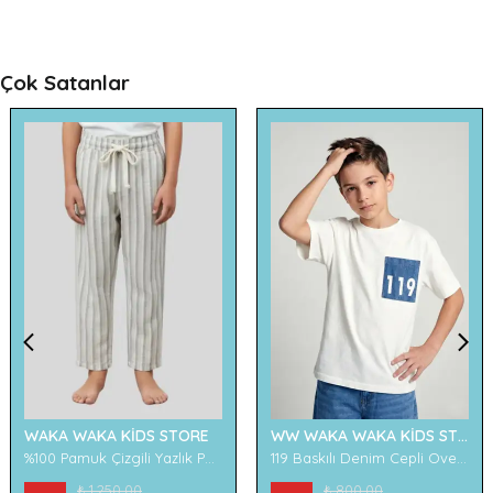
Çok Satanlar
WAKA WAKA KİDS STORE
WW WAKA WAKA KİDS STORE
%100 Pamuk Çizgili Yazlık Pantolon
119 Baskılı Denim Cepli Oversize Erkek Çocuk Tişört
₺ 1,250.00
₺ 800.00