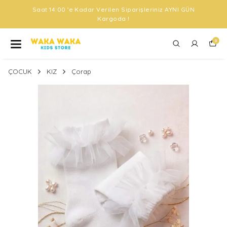
Saat 14:00 'e Kadar Verilen Siparişleriniz AYNI GÜN
Kargoda !
0
ÇOCUK
KIZ
Çorap