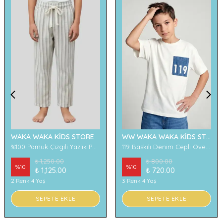
WAKA WAKA KİDS STORE
WW WAKA WAKA KİDS STORE
%100 Pamuk Çizgili Yazlık Pantolon
119 Baskılı Denim Cepli Oversize Erkek Çocuk Tişört
₺ 1,250.00
₺ 800.00
%
10
%
10
₺ 1,125.00
₺ 720.00
2 Renk 4 Yaş
3 Renk 4 Yaş
SEPETE EKLE
SEPETE EKLE