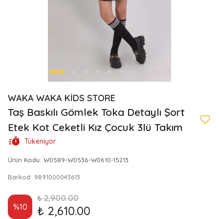
WAKA WAKA KİDS STORE
Taş Baskılı Gömlek Toka Detaylı Şort
Etek Kot Ceketli Kız Çocuk 3lü Takım
Tükeniyor
Ürün Kodu
:
W0589-W0536-W0610-15213
Barkod
:
9891000043613
₺ 2,900.00
%
10
₺ 2,610.00