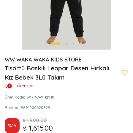
WW WAKA WAKA KİDS STORE
Tişörtü Baskılı Leopar Desen Hırkalı
Kız Bebek 3Lü Takım
Tükeniyor
Ürün Kodu
:
W17-W49-12910
Barkod
:
9891000020829
₺ 1,900.00
%
15
₺ 1,615.00