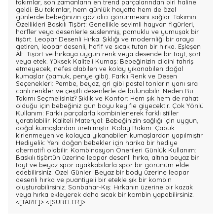
takımlar, son zamanların en trend parçalarından biri haline
geldi. Bu takımlar, hem günlük hayatta hem de özel
günlerde bebeğinizin göz alıcı görünmesini sağlar. Takımın
Özellikleri Baskılı Tişört: Genellikle sevimli hayvan figürleri,
harfler veya desenlerle süslenmiş, pamuklu ve yumuşak bir
tişört. Leopar Desenli Hırka: Şıklığı ve modernliği bir araya
getiren, leopar desenli, hafif ve sıcak tutan bir hırka. Eşleşen
Alt: Tişört ve hırkaya uygun renk veya desende bir tayt, şort
veya etek. Yüksek Kaliteli Kumaş: Bebeğinizin cildini tahriş
etmeyecek, nefes alabilen ve kolay yıkanabilen doğal
kumaşlar (pamuk, penye gibi). Farklı Renk ve Desen
Seçenekleri: Pembe, beyaz, gri gibi pastel tonların yanı sıra
canlı renkler ve çeşitli desenlerle de bulunabilir. Neden Bu
Takımı Seçmelisiniz? Şıklık ve Konfor: Hem şık hem de rahat
olduğu için bebeğiniz gün boyu keyifle giyecektir. Çok Yönlü
Kullanım: Farklı parçalarla kombinlenerek farklı stiller
yaratılabilir. Kaliteli Materyal: Bebeğinizin sağlığı için uygun,
doğal kumaşlardan üretilmiştir. Kolay Bakım: Çabuk
kirlenmeyen ve kolayca yıkanabilen kumaşlardan yapılmıştır.
Hediyelik: Yeni doğan bebekler için harika bir hediye
alternatifi olabilir. Kombinasyon Önerileri Günlük Kullanım:
Baskılı tişörtün üzerine leopar desenli hırka, altına beyaz bir
tayt ve beyaz spor ayakkabılarla spor bir görünüm elde
edebilirsiniz. Özel Günler: Beyaz bir body üzerine leopar
desenli hırka ve puantiyeli bir etekle şık bir kombin
oluşturabilirsiniz. Sonbahar-Kış: Hırkanın üzerine bir kazak
veya hırka ekleyerek daha sıcak bir kombin yapabilirsiniz.
<[TARIF]>
<[SURELER]>