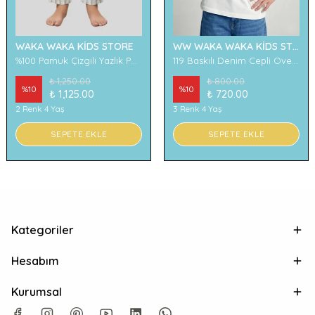
WAKA WAKA KİDS STORE
WW WAKA WAKA KİDS STORE
%100 Pamuk Çizgili Yazlık Pantolon
119 Baskılı Denim Cepli Oversize Erkek Çocuk Tişört
₺ 1,250.00
₺ 800.00
%
10
%
10
₺ 1,125.00
₺ 720.00
2 Renk 4 Yaş
3 Renk 4 Yaş
SEPETE EKLE
SEPETE EKLE
Kategoriler
Hesabım
Kurumsal