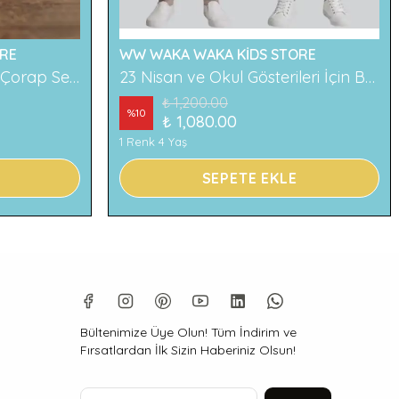
RE
WW WAKA WAKA KİDS STORE
2'li Ayıcık Desenli Çocuk Çorap Seti Renkli ve Eğlenceli Desenler Rahat ve Yumuşak Kumaş
23 Nisan ve Okul Gösterileri İçin Beyaz Çocuk Pantolonu
₺ 1,200.00
%
10
₺ 1,080.00
1 Renk 4 Yaş
SEPETE EKLE
Bültenimize Üye Olun! Tüm İndirim ve
Fırsatlardan İlk Sizin Haberiniz Olsun!