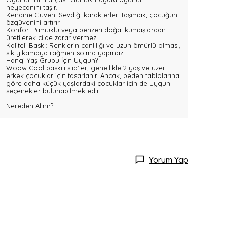
heyecanını taşır.
Kendine Güven: Sevdiği karakterleri taşımak, çocuğun
özgüvenini artırır.
Konfor: Pamuklu veya benzeri doğal kumaşlardan
üretilerek cilde zarar vermez.
Kaliteli Baskı: Renklerin canlılığı ve uzun ömürlü olması,
sık yıkamaya rağmen solma yapmaz.
Hangi Yaş Grubu İçin Uygun?
Woow Cool baskılı slip'ler, genellikle 2 yaş ve üzeri
erkek çocuklar için tasarlanır. Ancak, beden tablolarına
göre daha küçük yaşlardaki çocuklar için de uygun
seçenekler bulunabilmektedir.
Nereden Alınır?
Yorum Yap