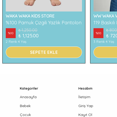
WAKA WAKA KİDS STORE
WW WAKA W
%100 Pamuk Çizgili Yazlık Pantolon
₺ 1,250.00
₺ 800
%
10
%
10
₺ 1,125.00
₺ 72
2 Renk 4 Yaş
3 Renk 4 Yaş
SEPETE EKLE
Kategoriler
Hesabım
Anasayfa
İletişim
Bebek
Giriş Yap
Çocuk
Kayıt Ol