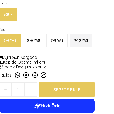
Renk
Batik
Yaş
3-4 YAŞ
5-6 YAŞ
7-8 YAŞ
9-10 YAŞ
🚚Aynı Gün Kargoda
💵Kapıda Ödeme İmkanı
📦İade / Değişim Kolaylığı
Paylaş
:
SEPETE EKLE