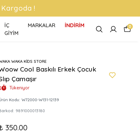
 !
İÇ
MARKALAR
İNDİRİM
0
GİYİM
WAKA WAKA KİDS STORE
Woow Cool Baskılı Erkek Çocuk
Slıp Çamaşır
Tükeniyor
Ürün Kodu
:
W72000-W131-12139
Barkod
:
9891000013180
₺ 350.00