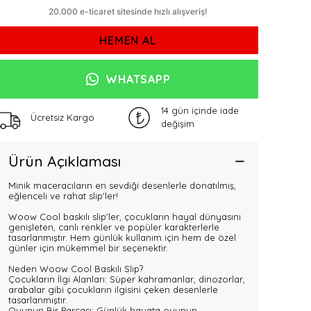
HEMEN AL
WHATSAPP
14 gün içinde iade
Ücretsiz Kargo
değişim
Ürün Açıklaması
Minik maceracıların en sevdiği desenlerle donatılmış,
eğlenceli ve rahat slip'ler!
Woow Cool baskılı slip'ler, çocukların hayal dünyasını
genişleten, canlı renkler ve popüler karakterlerle
tasarlanmıştır. Hem günlük kullanım için hem de özel
günler için mükemmel bir seçenektir.
Neden Woow Cool Baskılı Slıp?
Çocukların İlgi Alanları: Süper kahramanlar, dinozorlar,
arabalar gibi çocukların ilgisini çeken desenlerle
tasarlanmıştır.
Oyunun Bir Parçası: Günlük hayata oyunun