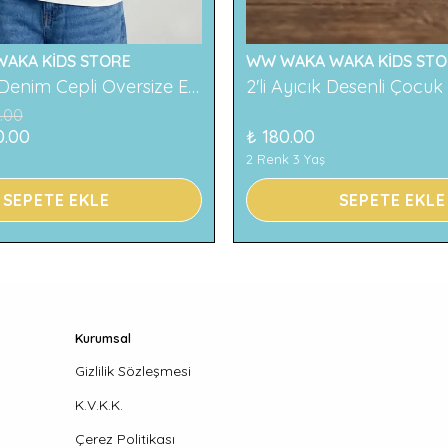
AKA KİDS STORE
WW WAKA WAKA KİDS STO
119 Baskılı Denim Cepli Oversize Erkek Çocuk Tişört
.00
0.00
₺ 180.00
2 Renk 3 Yaş
SEPETE EKLE
SEPETE EKLE
Kurumsal
Gizlilik Sözleşmesi
K.V.K.K.
Çerez Politikası