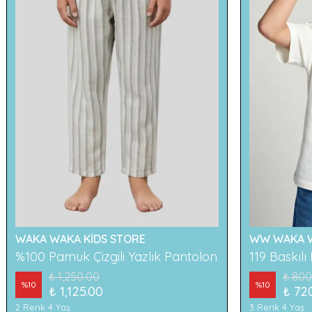
WAKA WAKA KİDS STORE
WW WAKA W
%100 Pamuk Çizgili Yazlık Pantolon
₺ 1,250.00
₺ 800
%
10
%
10
₺ 1,125.00
₺ 72
2 Renk 4 Yaş
3 Renk 4 Yaş