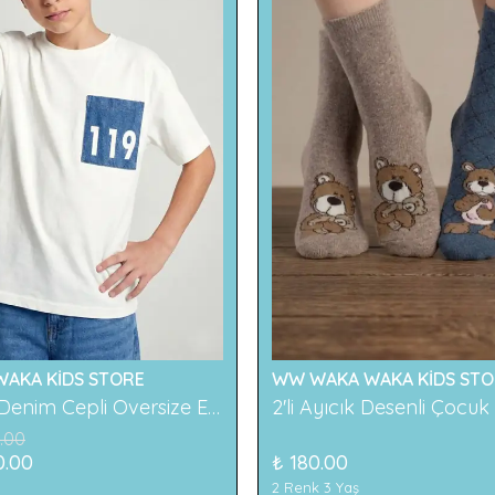
AKA KİDS STORE
WW WAKA WAKA KİDS STO
119 Baskılı Denim Cepli Oversize Erkek Çocuk Tişört
.00
0.00
₺ 180.00
2 Renk 3 Yaş