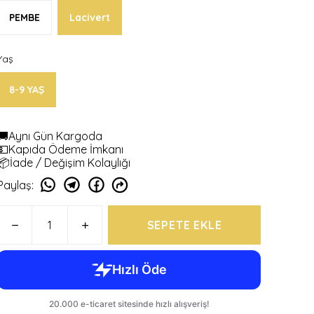
PEMBE
Lacivert
Yaş
8-9 YAŞ
🚚Aynı Gün Kargoda
💵Kapıda Ödeme İmkanı
📦İade / Değişim Kolaylığı
Paylaş
:
SEPETE EKLE