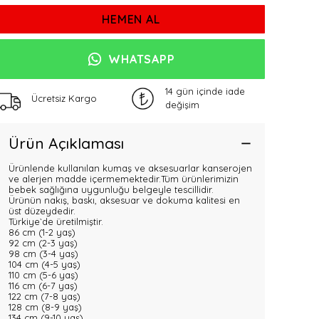
HEMEN AL
WHATSAPP
14 gün içinde iade
Ücretsiz Kargo
değişim
Ürün Açıklaması
Ürünlende kullanılan kumaş ve aksesuarlar kanserojen
ve alerjen madde içermemektedir.Tüm ürünlerimizin
bebek sağlığına uygunluğu belgeyle tescillidir.
Ürünün nakış, baskı, aksesuar ve dokuma kalitesi en
üst düzeydedir.
Türkiye`de üretilmiştir.
86 cm (1-2 yaş)
92 cm (2-3 yaş)
98 cm (3-4 yaş)
104 cm (4-5 yaş)
110 cm (5-6 yaş)
116 cm (6-7 yaş)
122 cm (7-8 yaş)
128 cm (8-9 yaş)
134 cm (9-10 yaş)