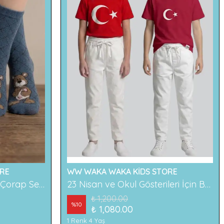
RE
WW WAKA WAKA KİDS STORE
2'li Ayıcık Desenli Çocuk Çorap Seti Renkli ve Eğlenceli Desenler Rahat ve Yumuşak Kumaş
23 Nisan ve Okul Gösterileri İçin Beyaz Çocuk Pantolonu
₺ 1,200.00
%
10
₺ 1,080.00
1 Renk 4 Yaş