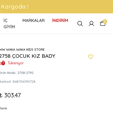
 !
İÇ
MARKALAR
İNDİRİM
0
GİYİM
WW WAKA WAKA KİDS STORE
2758 ÇOCUK KIZ BADY
Tükeniyor
Ürün Kodu
:
2758-2792
Barkod
:
8681156745728
₺ 303.47
Renk