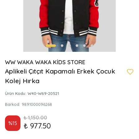
WW WAKA WAKA KİDS STORE
Aplikeli Çıtçıt Kapamalı Erkek Çocuk
Kolej Hırka
Ürün Kodu
:
W40-W69-20521
Barkod
:
9891000096268
₺ 1,150.00
%
15
₺ 977.50