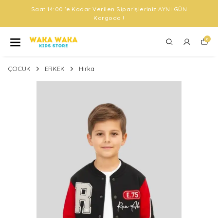
Saat 14:00 'e Kadar Verilen Siparişleriniz AYNI GÜN
Kargoda !
0
ÇOCUK
ERKEK
Hırka