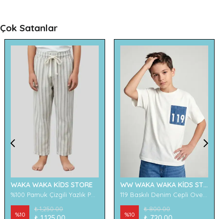
Çok Satanlar
WAKA WAKA KİDS STORE
WW WAKA WAKA KİDS STORE
%100 Pamuk Çizgili Yazlık Pantolon
119 Baskılı Denim Cepli Oversize Erkek Çocuk Tişört
₺ 1,250.00
₺ 800.00
%
10
%
10
₺ 1,125.00
₺ 720.00