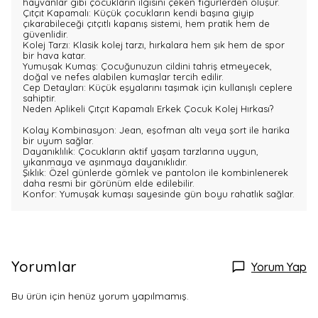
hayvanlar gibi çocukların ilgisini çeken figürlerden oluşur.
Çıtçıt Kapamalı: Küçük çocukların kendi başına giyip
çıkarabileceği çıtçıtlı kapanış sistemi, hem pratik hem de
güvenlidir.
Kolej Tarzı: Klasik kolej tarzı, hırkalara hem şık hem de spor
bir hava katar.
Yumuşak Kumaş: Çocuğunuzun cildini tahriş etmeyecek,
doğal ve nefes alabilen kumaşlar tercih edilir.
Cep Detayları: Küçük eşyalarını taşımak için kullanışlı ceplere
sahiptir.
Neden Aplikeli Çıtçıt Kapamalı Erkek Çocuk Kolej Hırkası?
Kolay Kombinasyon: Jean, eşofman altı veya şort ile harika
bir uyum sağlar.
Dayanıklılık: Çocukların aktif yaşam tarzlarına uygun,
yıkanmaya ve aşınmaya dayanıklıdır.
Şıklık: Özel günlerde gömlek ve pantolon ile kombinlenerek
daha resmi bir görünüm elde edilebilir.
Konfor: Yumuşak kumaşı sayesinde gün boyu rahatlık sağlar.
Yorumlar
Yorum Yap
Bu ürün için henüz yorum yapılmamış.