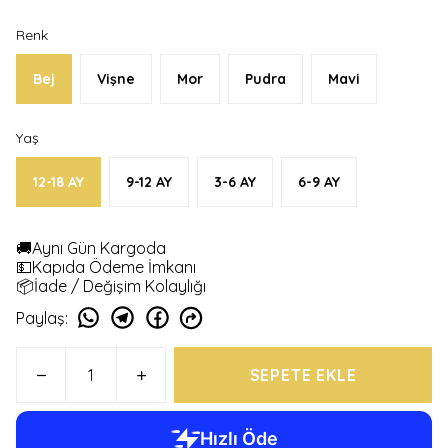
Renk
Bej
Vişne
Mor
Pudra
Mavi
Yaş
12-18 AY
9-12 AY
3-6 AY
6-9 AY
🚚Aynı Gün Kargoda
💵Kapıda Ödeme İmkanı
📦İade / Değişim Kolaylığı
Paylaş
:
SEPETE EKLE