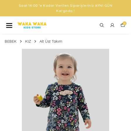
Saat 14:00 'e Kadar Verilen Siparişleriniz AYNI GÜN
Kargoda !
0
BEBEK
KIZ
Alt Üst Takım