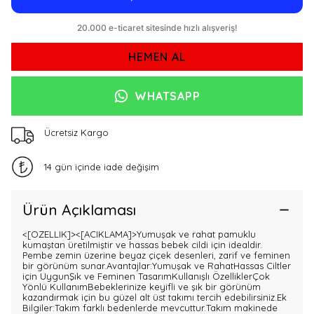
HEMEN AL
WHATSAPP
Ücretsiz Kargo
14 gün içinde iade değişim
Ürün Açıklaması
<[OZELLIK]>
<[ACIKLAMA]>Yumuşak ve rahat pamuklu
kumaştan üretilmiştir ve hassas bebek cildi için idealdir.
Pembe zemin üzerine beyaz çiçek desenleri, zarif ve feminen
bir görünüm sunar.Avantajlar:Yumuşak ve RahatHassas Ciltler
için UygunŞık ve Feminen TasarımKullanışlı ÖzelliklerÇok
Yönlü KullanımBebeklerinize keyifli ve şık bir görünüm
kazandırmak için bu güzel alt üst takımı tercih edebilirsiniz.Ek
Bilgiler:Takım farklı bedenlerde mevcuttur.Takım makinede