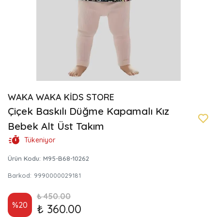
WAKA WAKA KİDS STORE
Çiçek Baskılı Düğme Kapamalı Kız
Bebek Alt Üst Takım
Tükeniyor
Ürün Kodu
:
M95-B68-10262
Barkod
:
9990000029181
₺ 450.00
%
20
₺ 360.00