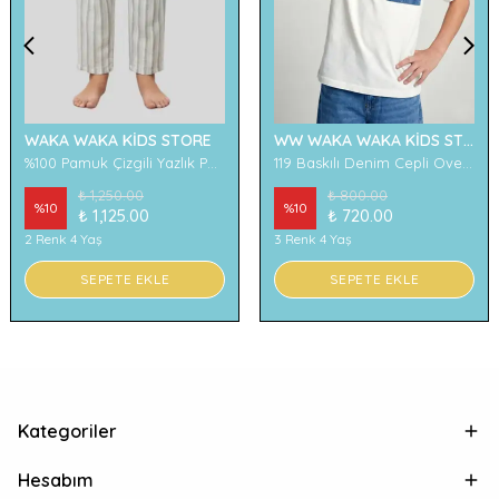
WAKA WAKA KİDS STORE
WW WAKA WAKA KİDS STORE
%100 Pamuk Çizgili Yazlık Pantolon
119 Baskılı Denim Cepli Oversize Erkek Çocuk Tişört
₺ 1,250.00
₺ 800.00
%
10
%
10
₺ 1,125.00
₺ 720.00
2 Renk 4 Yaş
3 Renk 4 Yaş
SEPETE EKLE
SEPETE EKLE
Kategoriler
Hesabım