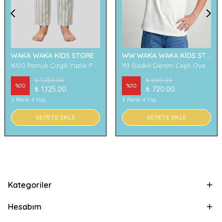
WAKA WAKA KİDS STORE
WW WAKA WAKA KİDS STORE
%100 Pamuk Çizgili Yazlık Pantolon
119 Baskılı Denim Cepli Oversize Erkek Çocuk Tişört
₺ 1,250.00
₺ 800.00
%
10
%
10
₺ 1,125.00
₺ 720.00
2 Renk 4 Yaş
3 Renk 4 Yaş
SEPETE EKLE
SEPETE EKLE
Kategoriler
Hesabım