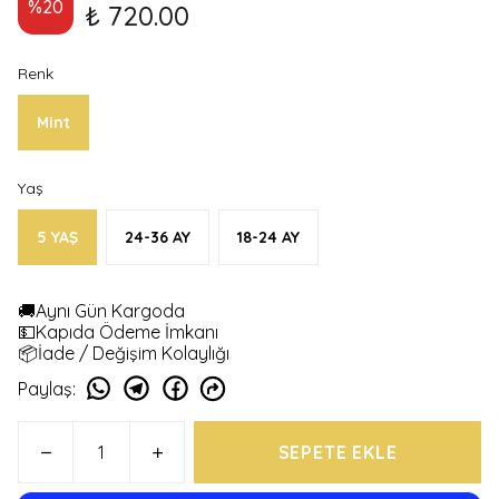
%
20
₺ 720.00
Renk
Mint
Yaş
5 YAŞ
24-36 AY
18-24 AY
🚚Aynı Gün Kargoda
💵Kapıda Ödeme İmkanı
📦İade / Değişim Kolaylığı
Paylaş
:
SEPETE EKLE