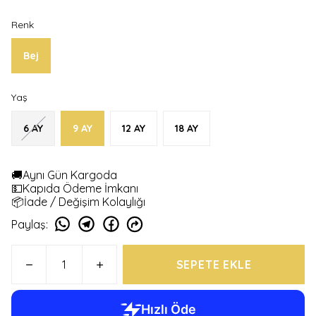
Renk
Bej
Yaş
6 AY
9 AY
12 AY
18 AY
🚚Aynı Gün Kargoda
💵Kapıda Ödeme İmkanı
📦İade / Değişim Kolaylığı
Paylaş
:
SEPETE EKLE