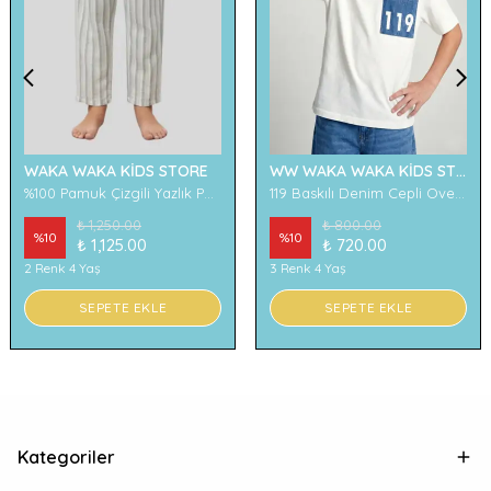
WAKA WAKA KİDS STORE
WW WAKA WAKA KİDS STORE
%100 Pamuk Çizgili Yazlık Pantolon
119 Baskılı Denim Cepli Oversize Erkek Çocuk Tişört
₺ 1,250.00
₺ 800.00
%
10
%
10
₺ 1,125.00
₺ 720.00
2 Renk 4 Yaş
3 Renk 4 Yaş
SEPETE EKLE
SEPETE EKLE
Kategoriler