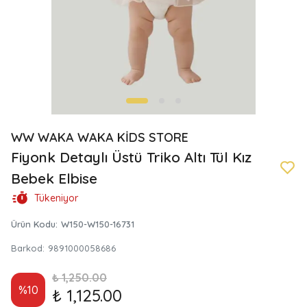
WW WAKA WAKA KİDS STORE
Fiyonk Detaylı Üstü Triko Altı Tül Kız
Bebek Elbise
Tükeniyor
Ürün Kodu
:
W150-W150-16731
Barkod
:
9891000058686
₺ 1,250.00
%
10
₺ 1,125.00