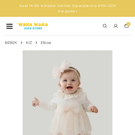
Saat 14:00 'e Kadar Verilen Siparişleriniz AYNI GÜN
Kargoda !
0
BEBEK
KIZ
Elbise