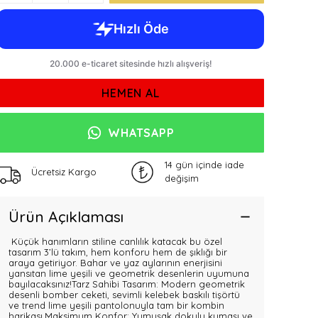
HEMEN AL
WHATSAPP
14 gün içinde iade
Ücretsiz Kargo
değişim
Ürün Açıklaması
Küçük hanımların stiline canlılık katacak bu özel
tasarım 3’lü takım, hem konforu hem de şıklığı bir
araya getiriyor. Bahar ve yaz aylarının enerjisini
yansıtan lime yeşili ve geometrik desenlerin uyumuna
bayılacaksınız!Tarz Sahibi Tasarım: Modern geometrik
desenli bomber ceketi, sevimli kelebek baskılı tişörtü
ve trend lime yeşili pantolonuyla tam bir kombin
harikası.Maksimum Konfor: Yumuşak dokulu kumaşı ve