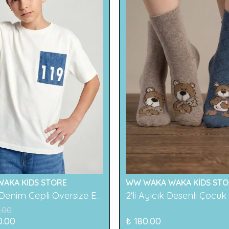
AKA KİDS STORE
WW WAKA WAKA KİDS STO
119 Baskılı Denim Cepli Oversize Erkek Çocuk Tişört
.00
0.00
₺ 180.00