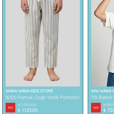
WAKA WAKA KİDS STORE
WW WAKA W
%100 Pamuk Çizgili Yazlık Pantolon
₺ 1,250.00
₺ 800
%
10
%
10
₺ 1,125.00
₺ 72