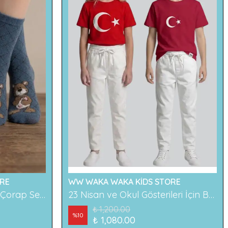
RE
WW WAKA WAKA KİDS STORE
2'li Ayıcık Desenli Çocuk Çorap Seti Renkli ve Eğlenceli Desenler Rahat ve Yumuşak Kumaş
23 Nisan ve Okul Gösterileri İçin Beyaz Çocuk Pantolonu
₺ 1,200.00
%
10
₺ 1,080.00