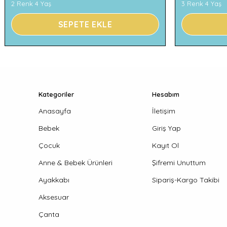
2 Renk 4 Yaş
3 Renk 4 Yaş
SEPETE EKLE
Kategoriler
Hesabım
Anasayfa
İletişim
Bebek
Giriş Yap
Çocuk
Kayıt Ol
Anne & Bebek Ürünleri
Şifremi Unuttum
Ayakkabı
Sipariş-Kargo Takibi
Aksesuar
Çanta