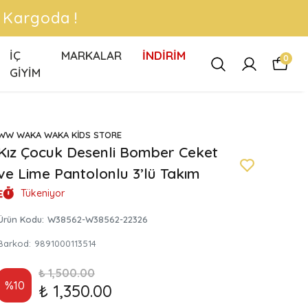
RMA !
İÇ
MARKALAR
İNDİRİM
0
GİYİM
WW WAKA WAKA KİDS STORE
Kız Çocuk Desenli Bomber Ceket
ve Lime Pantolonlu 3’lü Takım
Tükeniyor
Ürün Kodu
:
W38562-W38562-22326
Barkod
:
9891000113514
₺ 1,500.00
%
10
₺ 1,350.00