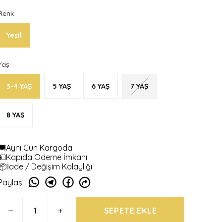
Renk
Yeşil
Yaş
3-4 YAŞ
5 YAŞ
6 YAŞ
7 YAŞ
8 YAŞ
🚚Aynı Gün Kargoda
💵Kapıda Ödeme İmkanı
📦İade / Değişim Kolaylığı
Paylaş
:
SEPETE EKLE