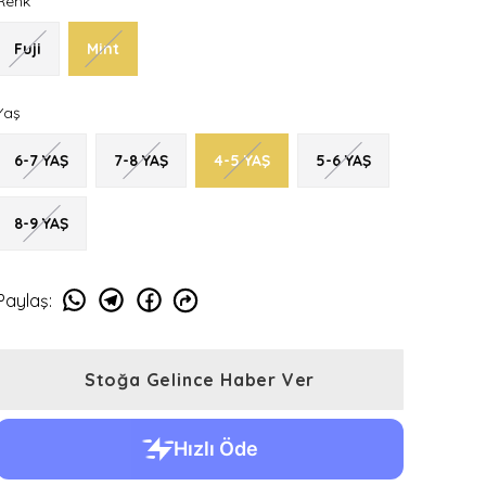
Renk
Fuji
Mint
Yaş
6-7 YAŞ
7-8 YAŞ
4-5 YAŞ
5-6 YAŞ
8-9 YAŞ
Paylaş
:
Stoğa Gelince Haber Ver