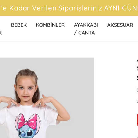
CRETSİZ KARGO FIRSATLARINI KAÇIRMA
BEBEK
KOMBİNLER
AYAKKABI
AKSESUAR
K
/ ÇANTA