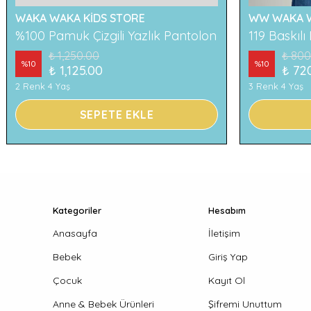
WAKA WAKA KİDS STORE
WW WAKA W
%100 Pamuk Çizgili Yazlık Pantolon
₺ 1,250.00
₺ 800
%
10
%
10
₺ 1,125.00
₺ 72
2 Renk 4 Yaş
3 Renk 4 Yaş
SEPETE EKLE
Kategoriler
Hesabım
Anasayfa
İletişim
Bebek
Giriş Yap
Çocuk
Kayıt Ol
Anne & Bebek Ürünleri
Şifremi Unuttum