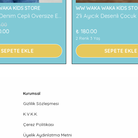
AKA KİDS STORE
WW WAKA WAKA KİDS STO
119 Baskılı Denim Cepli Oversize Erkek Çocuk Tişört
.00
0.00
₺ 180.00
2 Renk 3 Yaş
SEPETE EKLE
SEPETE EKLE
Kurumsal
Gizlilik Sözleşmesi
K.V.K.K.
Çerez Politikası
Üyelik Aydınlatma Metni