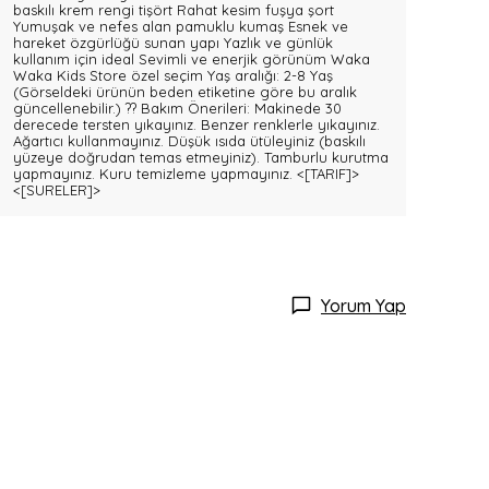
baskılı krem rengi tişört Rahat kesim fuşya şort
Yumuşak ve nefes alan pamuklu kumaş Esnek ve
hareket özgürlüğü sunan yapı Yazlık ve günlük
kullanım için ideal Sevimli ve enerjik görünüm Waka
Waka Kids Store özel seçim Yaş aralığı: 2-8 Yaş
(Görseldeki ürünün beden etiketine göre bu aralık
güncellenebilir.) ?? Bakım Önerileri: Makinede 30
derecede tersten yıkayınız. Benzer renklerle yıkayınız.
Ağartıcı kullanmayınız. Düşük ısıda ütüleyiniz (baskılı
yüzeye doğrudan temas etmeyiniz). Tamburlu kurutma
yapmayınız. Kuru temizleme yapmayınız.
<[TARIF]>
<[SURELER]>
Yorum Yap