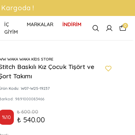
 !
İÇ
MARKALAR
İNDİRİM
0
GİYİM
WW WAKA WAKA KİDS STORE
Stitch Baskılı Kız Çocuk Tişört ve
Şort Takımı
Ürün Kodu
:
W07-W25-19237
Barkod
:
9891000083466
₺ 600.00
%
10
₺ 540.00