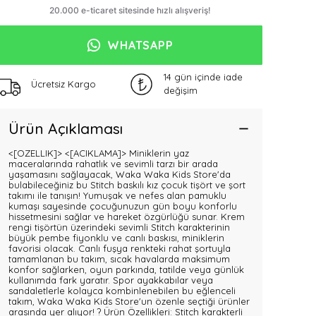
WHATSAPP
14 gün içinde iade
Ücretsiz Kargo
değişim
Ürün Açıklaması
<[OZELLIK]>
<[ACIKLAMA]> Miniklerin yaz
maceralarında rahatlık ve sevimli tarzı bir arada
yaşamasını sağlayacak, Waka Waka Kids Store'da
bulabileceğiniz bu Stitch baskılı kız çocuk tişört ve şort
takımı ile tanışın! Yumuşak ve nefes alan pamuklu
kumaşı sayesinde çocuğunuzun gün boyu konforlu
hissetmesini sağlar ve hareket özgürlüğü sunar. Krem
rengi tişörtün üzerindeki sevimli Stitch karakterinin
büyük pembe fiyonklu ve canlı baskısı, miniklerin
favorisi olacak. Canlı fuşya renkteki rahat şortuyla
tamamlanan bu takım, sıcak havalarda maksimum
konfor sağlarken, oyun parkında, tatilde veya günlük
kullanımda fark yaratır. Spor ayakkabılar veya
sandaletlerle kolayca kombinlenebilen bu eğlenceli
takım, Waka Waka Kids Store'un özenle seçtiği ürünler
arasında yer alıyor! ? Ürün Özellikleri: Stitch karakterli