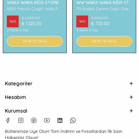
WAKA WAKA KİDS STORE
WW WAKA WAKA KİDS STORE
%100 Pamuk Çizgili Yazlık Pantolon
119 Baskılı Denim Cepli Oversize Erkek Çocuk Tişört
₺ 1,250.00
₺ 800.00
%
10
%
10
₺ 1,125.00
₺ 720.00
2 Renk 4 Yaş
3 Renk 4 Yaş
SEPETE EKLE
SEPETE EKLE
Kategoriler
Hesabım
Kurumsal
Bültenimize Üye Olun! Tüm İndirim ve Fırsatlardan İlk Sizin
Haberiniz Olsun!