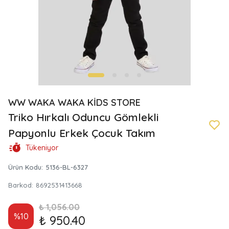
WW WAKA WAKA KİDS STORE
Triko Hırkalı Oduncu Gömlekli
Papyonlu Erkek Çocuk Takım
Tükeniyor
Ürün Kodu
:
5136-BL-6327
Barkod
:
8692531413668
₺ 1,056.00
%
10
₺ 950.40